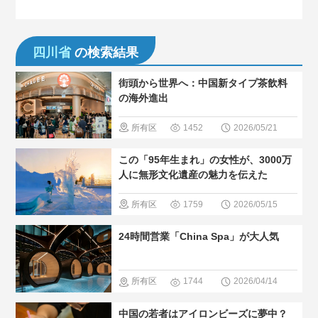
四川省
の検索結果
街頭から世界へ：中国新タイプ茶飲料
の海外進出
所有区
1452
2026/05/21
域
＃中国
この「95年生まれ」の女性が、3000万
のグルメ
人に無形文化遺産の魅力を伝えた
＃人気・お
所有区
1759
2026/05/15
すすめ
＃
域
＃無形
24時間営業「China Spa」が大人気
現地の暮ら
文化遺産
し方
所有区
1744
2026/04/14
域
＃温泉
中国の若者はアイロンビーズに夢中？