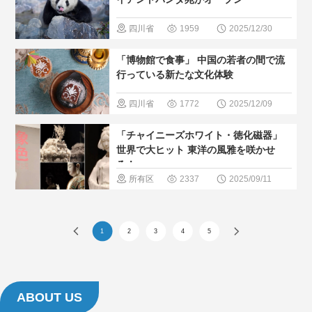
物館
＃人
四川省
1959
2025/12/30
気・おすす
＃最新観光
「博物館で食事」 中国の若者の間で流
め
スポット
行っている新たな文化体験
＃パンダ
四川省
1772
2025/12/09
＃人気・お
湖南
湖北
「チャイニーズホワイト・徳化磁器」
すすめ
＃
＃歴史巡る
世界で大ヒット 東洋の風雅を咲かせ
人間と大自
る！
＃博物館
所有区
2337
2025/09/11
然
＃人気・お
域
＃無形
すすめ
＃
文化遺産
1
2
3
4
5
現地の暮ら
＃人気・お
し方
すすめ
＃
現地の暮ら
ABOUT US
し方