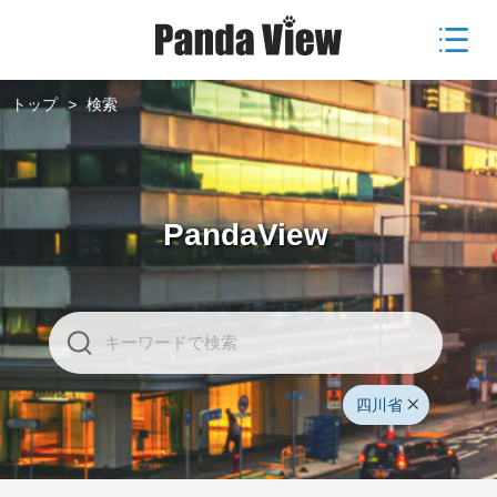
トップ
>
検索
PandaView
四川省