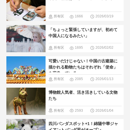
＃人気・お
すすめ
＃
所有区
1666
2026/03/19
現地の暮ら
域
＃現地
「ちょっと緊張していますが、初めて
し方
の暮らし方
中国人になるみたい」
所有区
1695
2026/02/02
域
＃歴史
可愛いだけじゃない！中国の古建築に
巡る
＃人
描かれる動物たちはそれぞれ「使命」
を背負っている
気・おすす
所有区
2085
2026/01/13
め
＃現地
域
＃歴史
博物館人気者、活き活きしている文物
の暮らし方
巡る
＃人
たち
気・おすす
所有区
2593
2026/01/04
め
＃世界
域
＃歴史
四川パンダスポット+1！綿陽中華ジャ
文化遺産
巡る
＃博
イアントパンダ苑がオープン