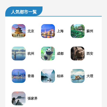
人気都市一覧
北京
上海
蘇州
杭州
成都
西安
香港
桂林
大理
張家界