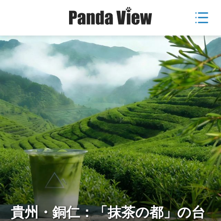
貴州・銅仁：「抹茶の都」の台