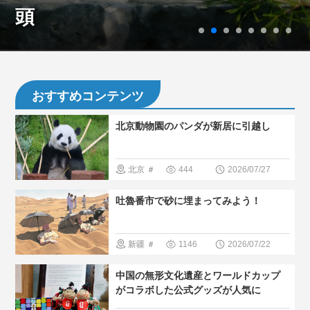
頭
おすすめコンテンツ
北京動物園のパンダが新居に引越し
北京
＃
444
2026/07/27
パンダ
＃
吐魯番市で砂に埋まってみよう！
人気・おす
すめ
＃人
新疆
＃
1146
2026/07/22
間と大自然
人気・おす
中国の無形文化遺産とワールドカップ
すめ
＃現
がコラボした公式グッズが人気に
地の暮らし