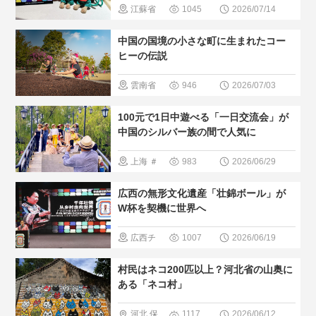
江蘇省
1045
2026/07/14
方
＃中国
広西チワン
中国の国境の小さな町に生まれたコー
の少数民族
族自治区
ヒーの伝説
＃人間と大
寧夏
＃無
雲南省
946
2026/07/03
自然
形文化遺産
＃中国のグ
100元で1日中遊べる「一日交流会」が
ルメ
＃人
中国のシルバー族の間で人気に
気・おすす
上海
＃
983
2026/06/29
め
＃現地
観光スポッ
広西の無形文化遺産「壮錦ボール」が
の暮らし方
ト
＃人
W杯を契機に世界へ
＃中国の少
気・おすす
広西チ
1007
2026/06/19
数民族
め
＃現地
ワン族自治
村民はネコ200匹以上？河北省の山奥に
の暮らし方
区
＃無形
ある「ネコ村」
文化遺産
河北
保
1117
2026/06/12