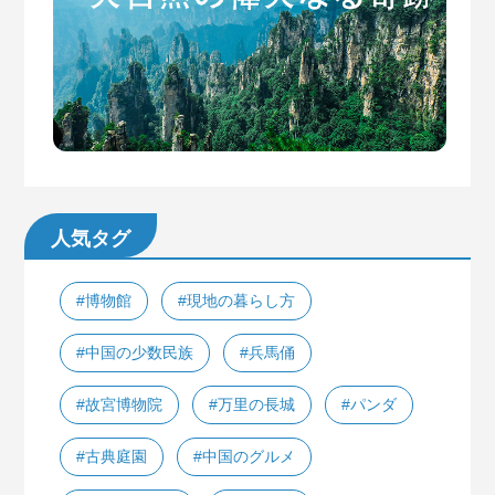
人気タグ
#博物館
#現地の暮らし方
#中国の少数民族
#兵馬俑
#故宮博物院
#万里の長城
#パンダ
#古典庭園
#中国のグルメ