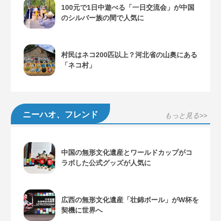
100元で1日中遊べる「一日交流会」が中国
のシルバー族の間で人気に
村民はネコ200匹以上？河北省の山奥にある
「ネコ村」
ニーハオ、フレンド
もっと見る>>
中国の無形文化遺産とワールドカップがコ
ラボした公式グッズが人気に
広西の無形文化遺産「壮錦ボール」がW杯を
契機に世界へ