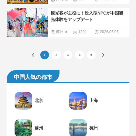
＃人気・お
定
＃ペッ
観光客が主役に！没入型NPCが中国観
すすめ
＃
ト
＃人
光体験をアップデート
現地の暮ら
気・おすす
蘇州
＃
1301
2026/06/05
し方
＃中
め
＃現地
イベント
国の少数民
の暮らし方
＃最新観光
族
1
2
3
4
5
＃人間と大
スポット
自然
＃人気・お
中国人気の都市
すすめ
北京
上海
蘇州
杭州