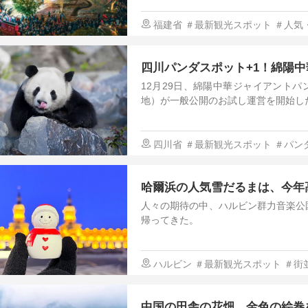
福建省
＃最新観光スポット
＃人気
四川パンダスポット+1！綿陽
12月29日、綿陽中華ジャイアント
地）が一般公開のお試し運営を開始し
四川省
＃最新観光スポット
＃パン
大自然
哈爾浜の人気雪だるまは、今年
人々の期待の中、ハルビン群力音楽公
帰ってきた。
ハルビン
＃最新観光スポット
＃街
の暮らし方
中国の田舎の花畑、金色の絵巻