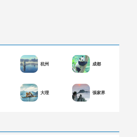
杭州
成都
大理
張家界