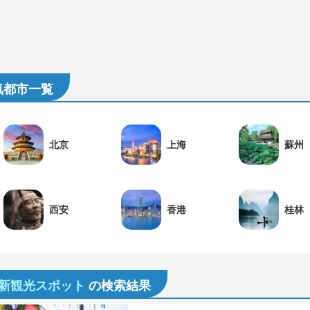
気都市一覧
北京
上海
蘇州
西安
香港
桂林
最新観光スポット
の検索結果