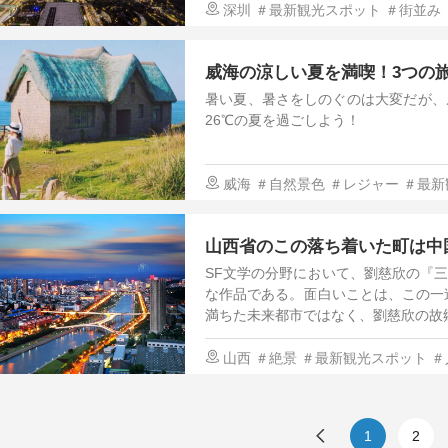
深圳
＃最新観光スポット
＃街並み
らし方
威海の涼しい夏を満喫！3つの
暑い夏、暑さをしのぐのは大変だが、
26℃の夏を過ごしよう！
威海
＃自然景色
＃レジャー
＃最新
山西省のこの落ち着いた町は中国
SF文学の分野において、劉慈欣の『
な作品である。面白いことは、この一
満ちた未来都市ではなく、劉慈欣の故
山西
＃絶景
＃最新観光スポット
＃
1
2