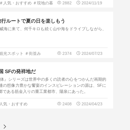
＃人気・おすすめ
＃現地の暮
2882
2024/11/19
旅行ルートで夏の日を楽しもう
威海に来て、何千キロも続く山や海をドライブしながら、
観光スポット
＃街並み
2374
2024/07/23
 SFの発祥地だ
三体』シリーズは世界中の多くの読者の心をつかんだ画期的
連の想像力豊かな饗宴のインスピレーションの源は、SFに
郷である筋金入りの重工業都市、陽泉にあった。
人気・おすすめ
2408
2024/04/23