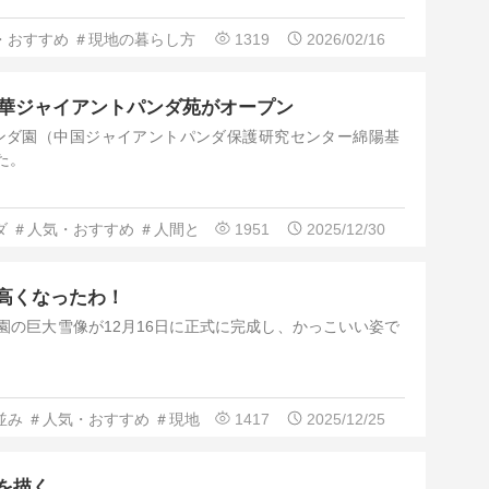
・おすすめ
＃現地の暮らし方
1319
2026/02/16
中華ジャイアントパンダ苑がオープン
パンダ園（中国ジャイアントパンダ保護研究センター綿陽基
た。
ダ
＃人気・おすすめ
＃人間と
1951
2025/12/30
高くなったわ！
園の巨大雪像が12月16日に正式に完成し、かっこいい姿で
並み
＃人気・おすすめ
＃現地
1417
2025/12/25
を描く