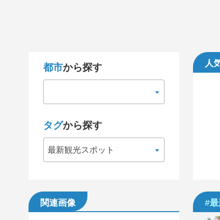
人
都市
から探す
タグ
から探す
最新観光スポット
関連画像
#