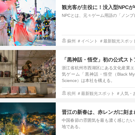
観光客が主役に！没入型NPC
NPCとは、元々ゲーム用語の「ノン
蘇州
＃イベント
＃最新観光スポッ
「黒神話・悟空」初の公式スト
浙江省杭州市西湖区にある文化産業エ
気ゲーム「黒神話・悟空（Black M
Science）は本社を構える。
杭州
＃最新観光スポット
＃人気・
「アニメ・ゲームで中国を観る」
晋江の新春は、赤レンガに刻ま
中国春節の雰囲気を最も濃く感じたい
地である。