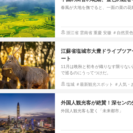
春風が大地を撫でると、一面の菜の花
浙江省
雲南省
重慶
安徽
＃自然景
気・おすすめ
江蘇省塩城市大豊ドライブツア
ート
11月は晩秋と初冬が織りなす限りな
で巡るのにうってつけだ。
塩城
＃最新観光スポット
＃人気・
外国人観光客が絶賛！深センの
外国人観光客も驚く「未来都市」