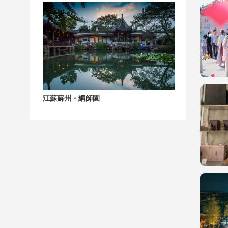
江蘇蘇州・網師園