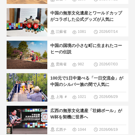
間と大自然
人気・おす
中国の無形文化遺産とワールドカップ
すめ
＃現
がコラボした公式グッズが人気に
地の暮らし
江蘇省
1081
2026/07/14
方
＃中国
広西チワン
中国の国境の小さな町に生まれたコー
の少数民族
族自治区
ヒーの伝説
＃人間と大
寧夏
＃無
雲南省
982
2026/07/03
自然
形文化遺産
＃中国のグ
100元で1日中遊べる「一日交流会」が
ルメ
＃人
中国のシルバー族の間で人気に
気・おすす
上海
＃
1021
2026/06/29
め
＃現地
観光スポッ
広西の無形文化遺産「壮錦ボール」が
の暮らし方
ト
＃人
W杯を契機に世界へ
＃中国の少
気・おすす
広西チ
1044
2026/06/19
数民族
め
＃現地