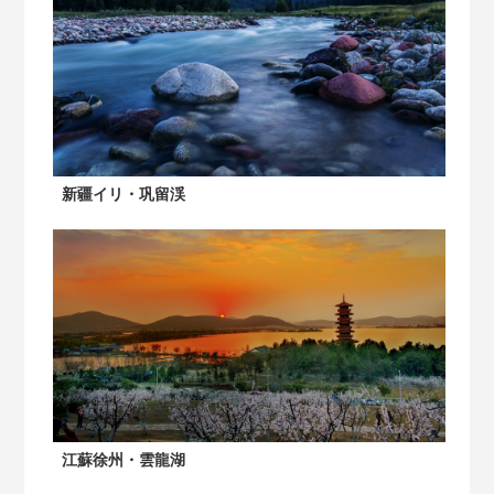
新疆イリ・巩留渓
江蘇徐州・雲龍湖