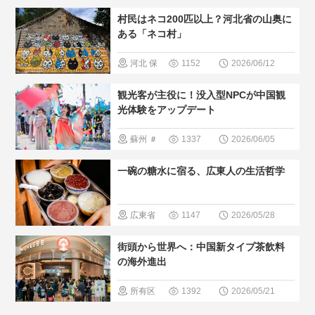
ワン族自治
村民はネコ200匹以上？河北省の山奥に
の暮らし方
区
＃無形
ある「ネコ村」
文化遺産
河北
保
1152
2026/06/12
＃人気・お
定
＃ペッ
観光客が主役に！没入型NPCが中国観
すすめ
＃
ト
＃人
光体験をアップデート
現地の暮ら
気・おすす
蘇州
＃
1337
2026/06/05
し方
＃中
め
＃現地
イベント
国の少数民
一碗の糖水に宿る、広東人の生活哲学
の暮らし方
＃最新観光
族
＃人間と大
スポット
広東省
1147
2026/05/28
自然
＃人気・お
＃中国のグ
街頭から世界へ：中国新タイプ茶飲料
すすめ
ルメ
＃人
の海外進出
気・おすす
所有区
1392
2026/05/21
め
＃現地
域
＃中国