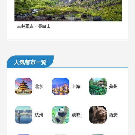
吉林延吉・長白山
人気都市一覧
北京
上海
蘇州
杭州
成都
西安