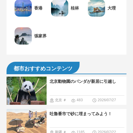
香港
桂林
大理
張家界
都市おすすめコンテンツ
北京動物園のパンダが新居に引越し
北京
＃
483
2026/07/27
パンダ
＃
吐魯番市で砂に埋まってみよう！
人気・おす
すめ
＃人
新疆
＃
1185
2026/07/22