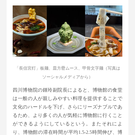
「長信宮灯」板麺、皿方罍ムース、甲骨文字麺（写真は
ソーシャルメディアから）
四川博物院の鍾玲副院長によると、博物館の食堂
は一般の人が親しみやすい料理を提供することで
文化のハードルを下げ、さらにリーズナブルであ
るため、より多くの人が気軽に博物館に行くこと
ができるようにしているという。またそれによ
り、博物館の滞在時間が平均1.5-2.5時間伸び、博