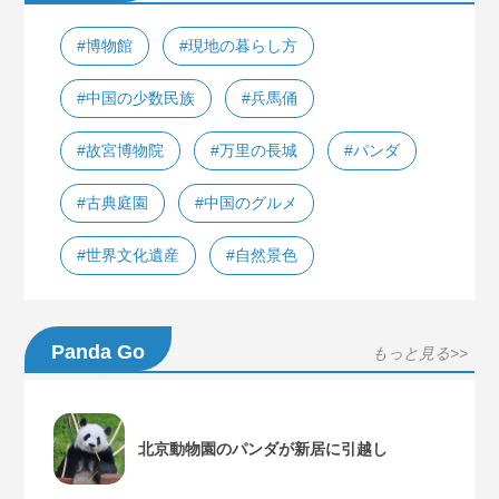
#博物館
#現地の暮らし方
#中国の少数民族
#兵馬俑
#故宮博物院
#万里の長城
#パンダ
#古典庭園
#中国のグルメ
#世界文化遺産
#自然景色
Panda Go
もっと見る>>
北京動物園のパンダが新居に引越し