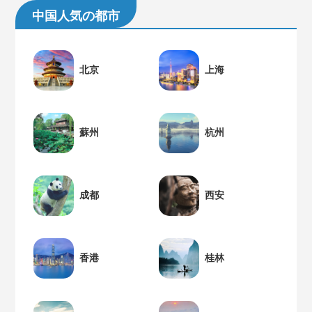
中国人気の都市
北京
上海
蘇州
杭州
成都
西安
香港
桂林