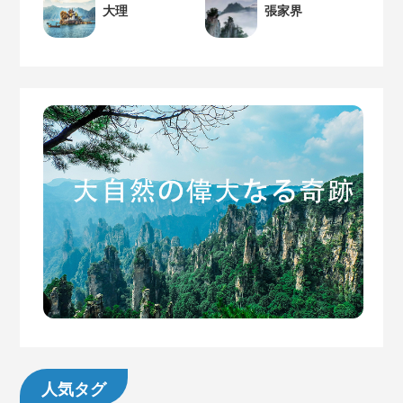
大理
張家界
人気タグ