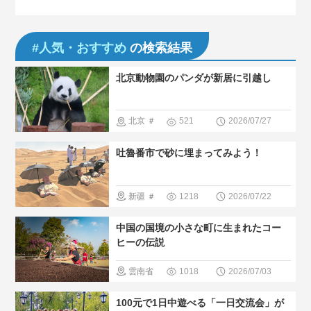
#人気・おすすめ
の検索結果
北京動物園のパンダが新居に引越し
北京
＃
521
2026/07/27
パンダ
＃
吐魯番市で砂に埋まってみよう！
人気・おす
すめ
＃人
新疆
＃
1218
2026/07/22
間と大自然
人気・おす
中国の国境の小さな町に生まれたコー
すめ
＃現
ヒーの伝説
地の暮らし
雲南省
1018
2026/07/03
方
＃中国
＃中国のグ
100元で1日中遊べる「一日交流会」が
の少数民族