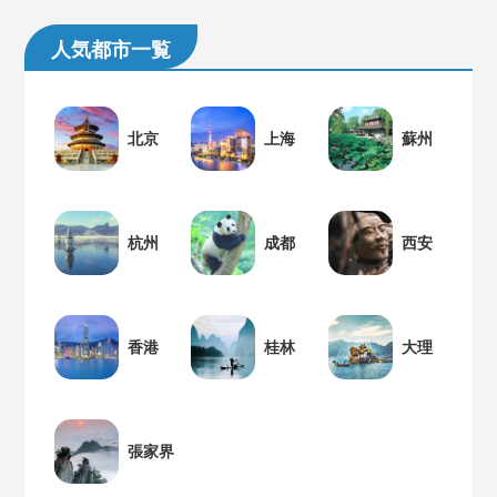
人気都市一覧
北京
上海
蘇州
杭州
成都
西安
香港
桂林
大理
張家界