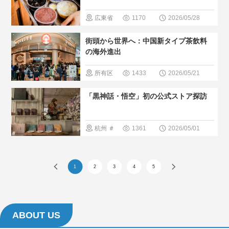
＃人間と大
スポット
広東省
1170
2026/05/28
自然
＃人気・お
＃中国のグ
街頭から世界へ：中国新タイプ茶飲料
すすめ
ルメ
＃人
の海外進出
気・おすす
所有区
1433
2026/05/21
め
＃現地
域
＃中国
「黒神話・悟空」初の公式ストア探訪
の暮らし方
のグルメ
＃人気・お
杭州
＃
1361
2026/05/01
すすめ
＃
最新観光ス
現地の暮ら
ポット
＃
1
2
3
4
5
し方
人気・おす
すめ
＃特
集シリー
ABOUT US
ズ 「アニ