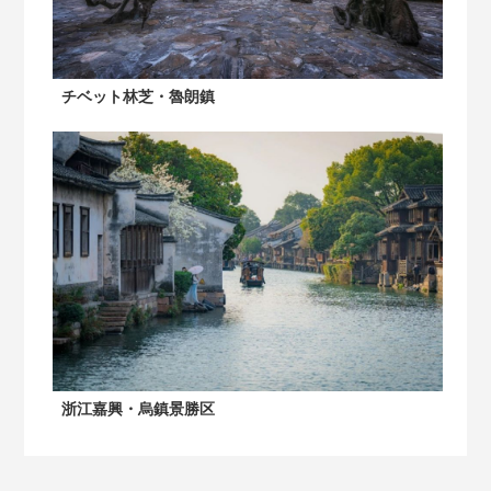
チベット林芝・魯朗鎮
浙江嘉興・烏鎮景勝区