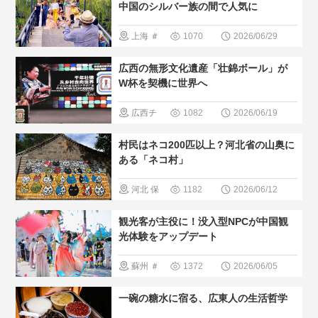
ルメ
＃人
中国のシルバー族の間で人気に
＃人間と大
気・おすす
上海
＃
1070
2026/06/29
自然
め
＃現地
観光スポッ
広西の無形文化遺産「壮錦ボール」が
の暮らし方
ト
＃人
W杯を契機に世界へ
＃中国の少
気・おすす
広西チ
1082
2026/06/19
数民族
め
＃現地
ワン族自治
村民はネコ200匹以上？河北省の山奥に
の暮らし方
区
＃無形
ある「ネコ村」
文化遺産
河北
保
1182
2026/06/12
＃人気・お
定
＃ペッ
観光客が主役に！没入型NPCが中国観
すすめ
＃
ト
＃人
光体験をアップデート
現地の暮ら
気・おすす
蘇州
＃
1372
2026/06/05
し方
＃中
め
＃現地
イベント
国の少数民
一碗の糖水に宿る、広東人の生活哲学
の暮らし方
＃最新観光
族