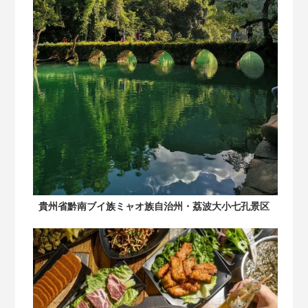
貴州省黔南ブイ族ミャオ族自治州・荔波大小七孔景区