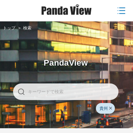
トップ
>
検索
PandaView
貴州