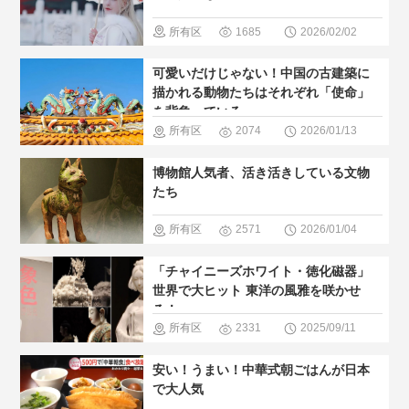
所有区
1685
2026/02/02
域
＃歴史
可愛いだけじゃない！中国の古建築に
巡る
＃人
描かれる動物たちはそれぞれ「使命」
を背負っている
気・おすす
所有区
2074
2026/01/13
め
＃現地
域
＃歴史
博物館人気者、活き活きしている文物
の暮らし方
巡る
＃人
たち
気・おすす
所有区
2571
2026/01/04
め
＃世界
域
＃歴史
「チャイニーズホワイト・徳化磁器」
文化遺産
巡る
＃博
世界で大ヒット 東洋の風雅を咲かせ
る！
物館
＃人
所有区
2331
2025/09/11
気・おすす
域
＃無形
安い！うまい！中華式朝ごはんが日本
め
文化遺産
で大人気