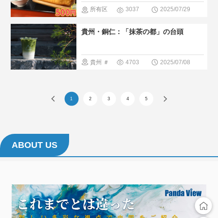
＃人気・お
所有区
3037
2025/07/29
すすめ
＃
域
＃中国
貴州・銅仁：「抹茶の都」の台頭
現地の暮ら
のグルメ
し方
＃日中文化
貴州
＃
4703
2025/07/08
交流
＃現
人気・おす
地の暮らし
すめ
＃日
1
2
3
4
5
方
中文化交流
＃現地の暮
らし方
＃
ABOUT US
人間と大自
然