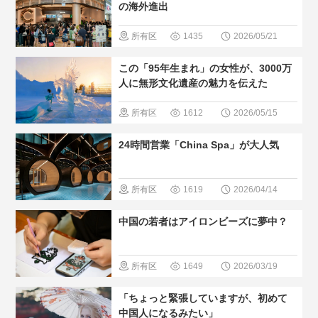
の海外進出
所有区
1435
2026/05/21
域
＃中国
この「95年生まれ」の女性が、3000万
のグルメ
人に無形文化遺産の魅力を伝えた
＃人気・お
所有区
1612
2026/05/15
すすめ
＃
域
＃無形
24時間営業「China Spa」が大人気
現地の暮ら
文化遺産
し方
所有区
1619
2026/04/14
域
＃温泉
中国の若者はアイロンビーズに夢中？
＃人気・お
すすめ
＃
所有区
1649
2026/03/19
現地の暮ら
域
＃現地
「ちょっと緊張していますが、初めて
し方
の暮らし方
中国人になるみたい」