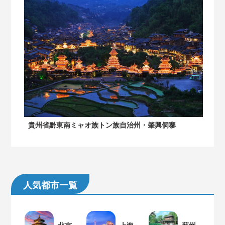
貴州省黔東南ミャオ族トン族自治州・肇興侗寨
人気都市一覧