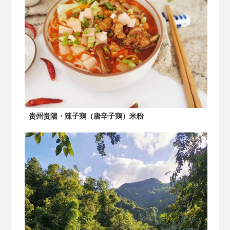
贵州贵陽・辣子鶏（唐辛子鶏）米粉