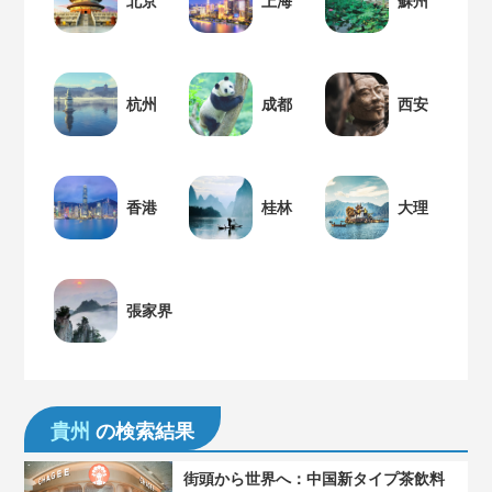
北京
上海
蘇州
杭州
成都
西安
香港
桂林
大理
張家界
貴州
の検索結果
街頭から世界へ：中国新タイプ茶飲料