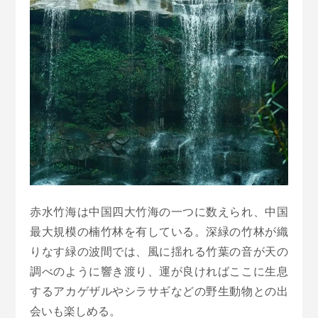
赤水竹海は中国四大竹海の一つに数えられ、中国
最大規模の楠竹林を有している。深緑の竹林が織
りなす緑の波間では、風に揺れる竹葉の音が天の
調べのように響き渡り、運が良ければここに生息
するアカゲザルやシラサギなどの野生動物との出
会いも楽しめる。