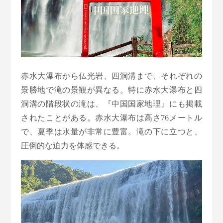
赤水大瀑布から仏光岩、四洞溝まで、それぞれの
景勝地で滝の景観が異なる。特に赤水大瀑布と四
洞溝の階段状の滝は、『中国国家地理』にも掲載
されたことがある。赤水大瀑布は高さ76メートル
で、夏季は水量が非常に豊富。滝の下に立つと、
圧倒的な迫力を体感できる。