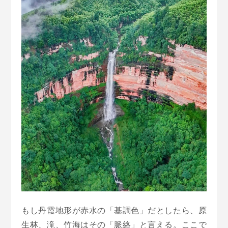
もし丹霞地形が赤水の「基調色」だとしたら、原
生林、滝、竹海はその「脈絡」と言える。ここで