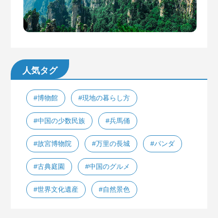
人気タグ
#博物館
#現地の暮らし方
#中国の少数民族
#兵馬俑
#故宮博物院
#万里の長城
#パンダ
#古典庭園
#中国のグルメ
#世界文化遺産
#自然景色