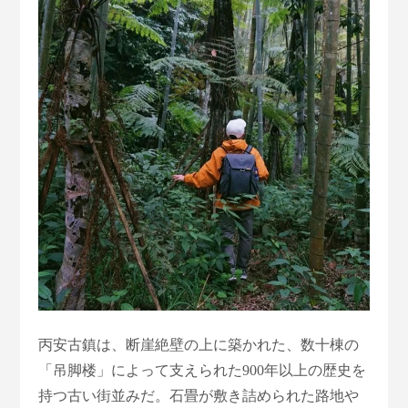
丙安古鎮は、断崖絶壁の上に築かれた、数十棟の
「吊脚楼」によって支えられた900年以上の歴史を
持つ古い街並みだ。石畳が敷き詰められた路地や