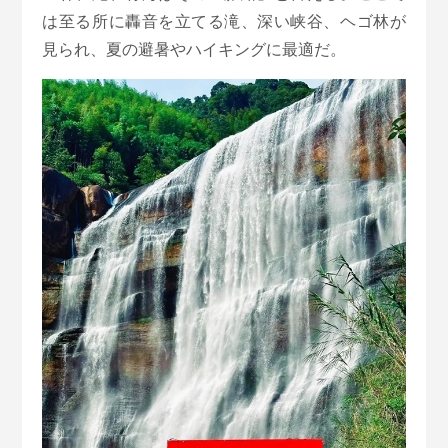
は至る所に轟音を立てる滝、深い峡谷、ヘゴ林が
見られ、夏の避暑やハイキングに最適だ。