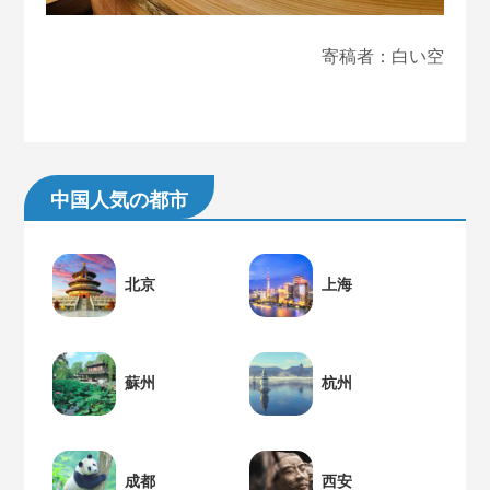
寄稿者：白い空
中国人気の都市
北京
上海
蘇州
杭州
成都
西安