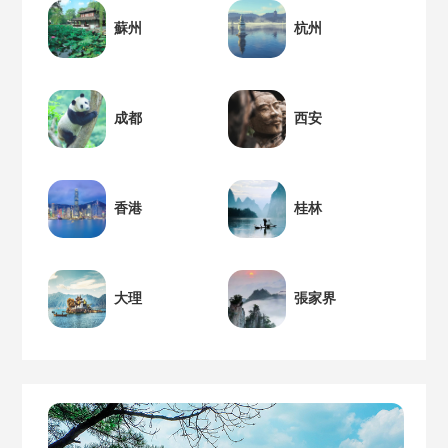
蘇州
杭州
成都
西安
香港
桂林
大理
張家界