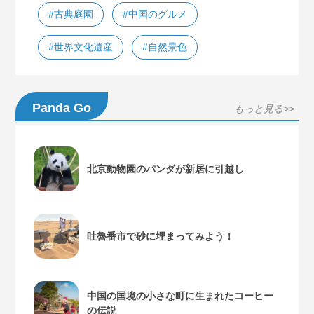
#古典庭園
#中国のグルメ
#世界文化遺産
#自然景色
Panda Go
もっと見る>>
北京動物園のパンダが新居に引越し
吐魯番市で砂に埋まってみよう！
中国の国境の小さな町に生まれたコーヒー
の伝説