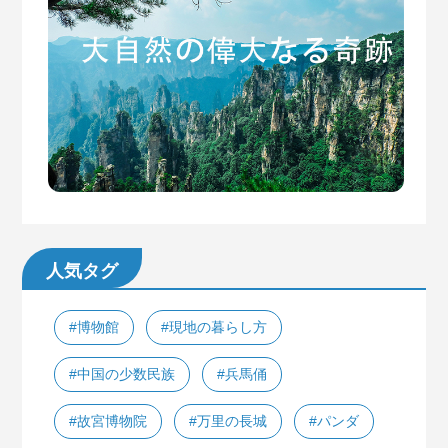
人気タグ
#博物館
#現地の暮らし方
#中国の少数民族
#兵馬俑
#故宮博物院
#万里の長城
#パンダ