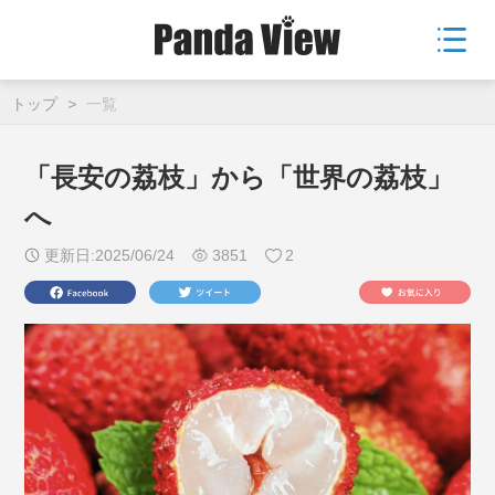
トップ
>
一覧
「長安の荔枝」から「世界の荔枝」
へ
更新日:2025/06/24
3851
2