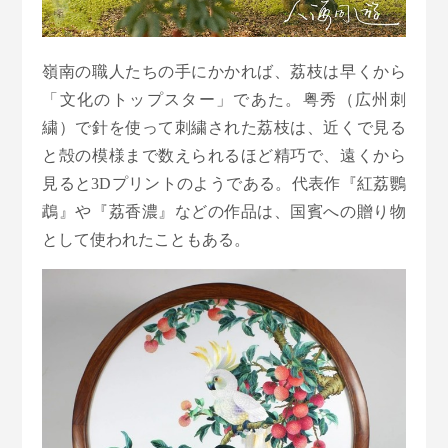
嶺南の職人たちの手にかかれば、荔枝は早くから
「文化のトップスター」であた。粤秀（広州刺
繍）で針を使って刺繍された荔枝は、近くで見る
と殻の模様まで数えられるほど精巧で、遠くから
見ると3Dプリントのようである。代表作『紅荔鸚
鵡』や『荔香濃』などの作品は、国賓への贈り物
として使われたこともある。