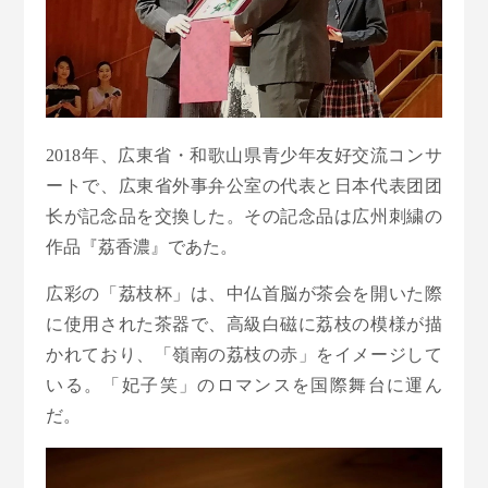
2018年、広東省・和歌山県青少年友好交流コンサ
ートで、広東省外事弁公室の代表と日本代表团团
长が記念品を交換した。その記念品は広州刺繍の
作品『荔香濃』であた。
広彩の「荔枝杯」は、中仏首脳が茶会を開いた際
に使用された茶器で、高級白磁に荔枝の模様が描
かれており、「嶺南の荔枝の赤」をイメージして
いる。「妃子笑」のロマンスを国際舞台に運ん
だ。