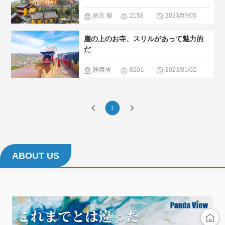
南京
蘇
2158
2023/03/05
州
杭州
＃
崖の上のお寺、スリルがあって魅力的
人気・おす
だ
すめ
＃寺
陝西省
8201
2023/01/02
院
貴州
山西
＃絶景
＃
1
寺院
ABOUT US