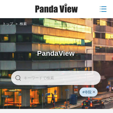
トップ
>
検索
PandaView
#寺院