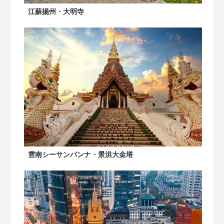
江蘇揚州・大明寺
雲南シーサンパンナ・景洪大金塔