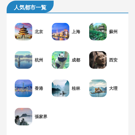
人気都市一覧
北京
上海
蘇州
杭州
成都
西安
香港
桂林
大理
張家界