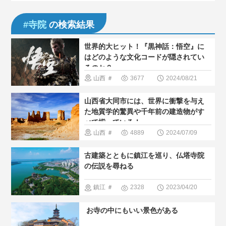
#寺院
の検索結果
世界的大ヒット！『黒神話：悟空』に
はどのような文化コードが隠されてい
るのか？
山西
＃
3677
2024/08/21
歴史巡る
山西省大同市には、世界に衝撃を与え
＃寺院
＃
た地質学的驚異や千年前の建造物がす
べて揃っている！
特集シリー
山西
＃
4889
2024/07/09
ズ 「アニ
自然景色
古建築とともに鎮江を巡り、仏塔寺院
メ・ゲーム
＃中国のグ
の伝説を尋ねる
で中国を観
ルメ
＃絶
鎮江
＃
2328
2023/04/20
る」
景
＃寺院
歴史巡る
​ お寺の中にもいい景色がある
＃寺院