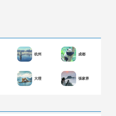
杭州
成都
大理
張家界