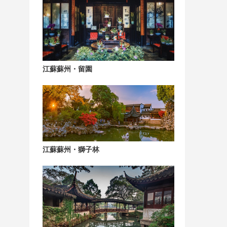
江蘇蘇州・留園
江蘇蘇州・獅子林