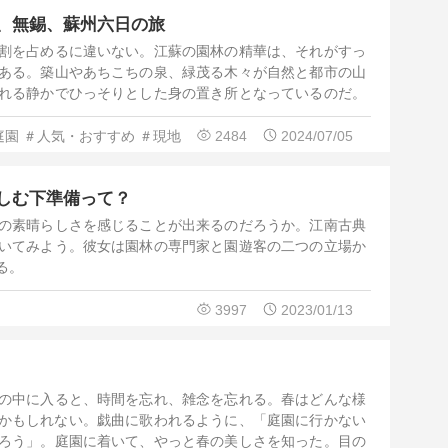
、無錫、蘇州六日の旅
割を占めるに違いない。江蘇の園林の精華は、それがすっ
ある。築山やあちこちの泉、緑茂る木々が自然と都市の山
れる静かでひっそりとした身の置き所となっているのだ。
州の４市に向かい、園林の雅趣を鑑賞し、雄大な歴史を眺
しさを味わおう。ひょっとしたらあなたは娯楽と休息の園
庭園
＃人気・おすすめ
＃現地
2484
2024/07/05
と誘われるかもしれない。
しむ下準備って？
の素晴らしさを感じることが出来るのだろうか。江南古典
いてみよう。彼女は園林の専門家と園遊客の二つの立場か
る。
3997
2023/01/13
の中に入ると、時間を忘れ、雑念を忘れる。春はどんな様
るかもしれない。戯曲に歌われるように、「庭園に行かない
ろう」。庭園に着いて、やっと春の美しさを知った。目の