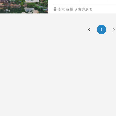
前の美しい景色は、人を喜ばせ、慰め
南京
蘇州
＃古典庭園
1