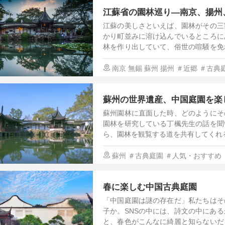
江蘇省の園林巡り―南京、揚州
江蘇の美しさといえば、園林がその三
かり町並みに溶け込んでいるところに
林を作り出していて、俗世の喧騒を免
今回の行程では南京、揚州、無錫、蘇
め、水郷の静謐さを感じて、舌で美味
南京
無錫
蘇州
揚州
＃近郷
＃古典
林の街で類まれなき江南の夢の世界へ
の暮らし方
＃人間と大自然
蘇州の世界遺産、中国庭園を楽
蘇州園林に直面した時、どのようにそ
園林を研究している丁楓先生の話を聞
ら、園林を観覧する道を共有してくれ
蘇州
＃古典庭園
＃人気・おすすめ
春に楽しむ中国古典庭園
「中国庭園は謎の存在だ」私たちはそ
子か。SNSの中には、詩文の中にあ
と、春色がこんなに綺麗と知らないだ