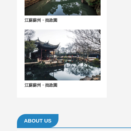
江蘇蘇州・拙政園
江蘇蘇州・拙政園
ABOUT US