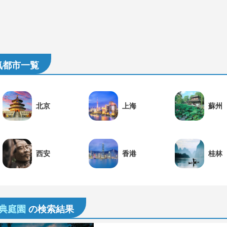
気都市一覧
北京
上海
蘇州
西安
香港
桂林
古典庭園
の検索結果