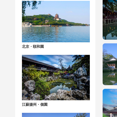
北京・頤和園
江蘇揚州・個園