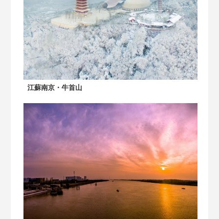
江蘇南京・牛首山