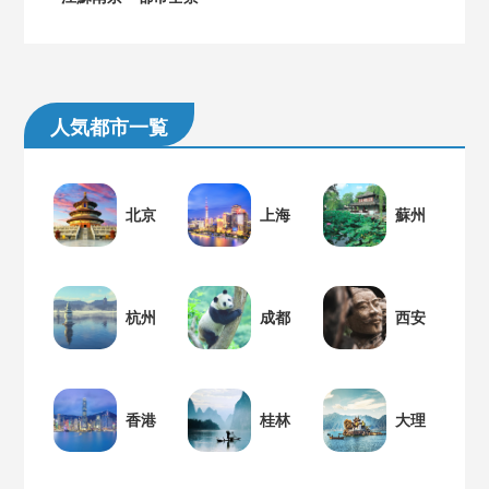
人気都市一覧
北京
上海
蘇州
杭州
成都
西安
香港
桂林
大理