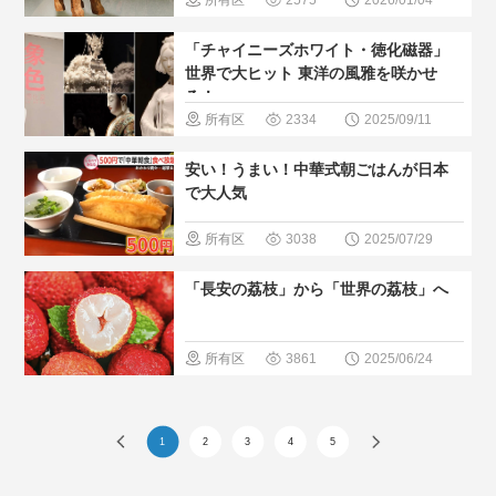
め
＃世界
域
＃歴史
「チャイニーズホワイト・徳化磁器」
文化遺産
巡る
＃博
世界で大ヒット 東洋の風雅を咲かせ
る！
物館
＃人
所有区
2334
2025/09/11
気・おすす
域
＃無形
安い！うまい！中華式朝ごはんが日本
め
文化遺産
で大人気
＃人気・お
所有区
3038
2025/07/29
すすめ
＃
域
＃中国
「長安の荔枝」から「世界の荔枝」へ
現地の暮ら
のグルメ
し方
＃日中文化
所有区
3861
2025/06/24
交流
＃現
域
＃中国
地の暮らし
のグルメ
1
2
3
4
5
方
＃歴史巡る
＃人気・お