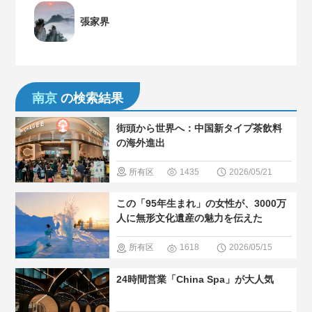
張家界
南京
の検索結果
街頭から世界へ：中国新タイプ茶飲料
の海外進出
所有区
1435
2026/05/21
域
＃中国
この「95年生まれ」の女性が、3000万
のグルメ
人に無形文化遺産の魅力を伝えた
＃人気・お
所有区
1618
2026/05/15
すすめ
＃
域
＃無形
24時間営業「China Spa」が大人気
現地の暮ら
文化遺産
し方