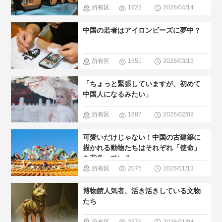
所有区
1622
2026/04/14
域
＃温泉
中国の若者はアイロンビーズに夢中？
＃人気・お
すすめ
＃
所有区
1651
2026/03/19
現地の暮ら
域
＃現地
「ちょっと緊張していますが、初めて
し方
の暮らし方
中国人になるみたい」
所有区
1687
2026/02/02
域
＃歴史
可愛いだけじゃない！中国の古建築に
巡る
＃人
描かれる動物たちはそれぞれ「使命」
を背負っている
気・おすす
所有区
2075
2026/01/13
め
＃現地
域
＃歴史
博物館人気者、活き活きしている文物
の暮らし方
巡る
＃人
たち
気・おすす
所有区
2575
2026/01/04