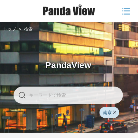
トップ
>
検索
PandaView
南京