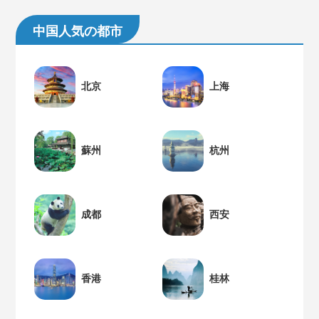
中国人気の都市
北京
上海
蘇州
杭州
成都
西安
香港
桂林