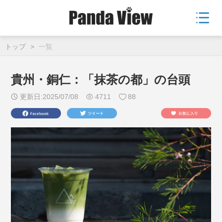
トップ
>
一覧
貴州・銅仁：「抹茶の都」の台頭
更新日:2025/07/08
4711
88