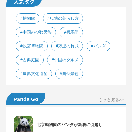
人気タグ
#博物館
#現地の暮らし方
#中国の少数民族
#兵馬俑
#故宮博物院
#万里の長城
#パンダ
#古典庭園
#中国のグルメ
#世界文化遺産
#自然景色
Panda Go
もっと見る>>
北京動物園のパンダが新居に引越し