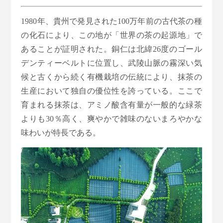
1980年、貴州で発見された100万年前の古代茶の種
の化石により、この地が「世界の茶の起源地」で
あることが証明された。銅仁は北緯26度のゴール
デンティーベルトに位置し、武陵山脈の霧深い気
候と古くから続く有機栽培の伝統により、抹茶の
生産において独自の優位性を誇っている。ここで
育まれる抹茶は、アミノ酸含有量が一般的な緑茶
よりも30％高く、爽やかで雑味のないまろやかな
味わいが特長である。