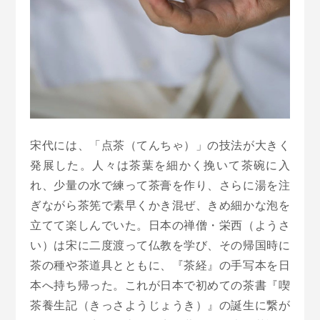
宋代には、「点茶（てんちゃ）」の技法が大きく
発展した。人々は茶葉を細かく挽いて茶碗に入
れ、少量の水で練って茶膏を作り、さらに湯を注
ぎながら茶筅で素早くかき混ぜ、きめ細かな泡を
立てて楽しんでいた。日本の禅僧・栄西（ようさ
い）は宋に二度渡って仏教を学び、その帰国時に
茶の種や茶道具とともに、『茶経』の手写本を日
本へ持ち帰った。これが日本で初めての茶書『喫
茶養生記（きっさようじょうき）』の誕生に繋が