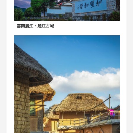
雲南麗江・麗江古城