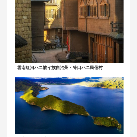
雲南紅河ハニ族イ族自治州・箐口ハニ民俗村