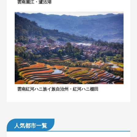
雲南麗江・瀘沽湖
雲南紅河ハニ族イ族自治州・紅河ハニ棚田
人気都市一覧