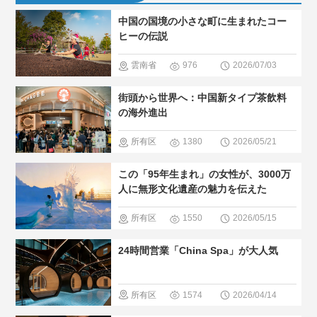
中国の国境の小さな町に生まれたコー
ヒーの伝説
雲南省
976
2026/07/03
＃中国のグ
街頭から世界へ：中国新タイプ茶飲料
ルメ
＃人
の海外進出
気・おすす
所有区
1380
2026/05/21
め
＃現地
域
＃中国
この「95年生まれ」の女性が、3000万
の暮らし方
のグルメ
人に無形文化遺産の魅力を伝えた
＃中国の少
＃人気・お
所有区
1550
2026/05/15
数民族
すすめ
＃
域
＃無形
24時間営業「China Spa」が大人気
現地の暮ら
文化遺産
し方
所有区
1574
2026/04/14
域
＃温泉