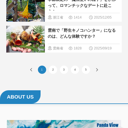
巡る
＃博
って、ロマンチックなデートに赴こ
う！
物館
＃人
浙江省
1414
2025/12/05
気・おすす
雲南省
遼
雲南で「野生キノコハンター」になる
め
寧省
＃自
のは、どんな体験ですか？
然景色
＃
雲南省
1828
2025/09/19
街並み
＃
＃中国のグ
観光スポッ
ルメ
＃人
1
2
3
4
5
ト
＃人
気・おすす
気・おすす
め
＃現地
め
の暮らし方
ABOUT US