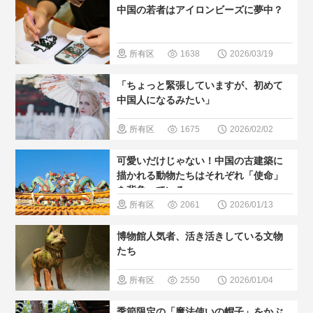
中国の若者はアイロンビーズに夢中？
＃人気・お
すすめ
＃
所有区
1638
2026/03/19
現地の暮ら
域
＃現地
「ちょっと緊張していますが、初めて
し方
の暮らし方
中国人になるみたい」
所有区
1675
2026/02/02
域
＃歴史
可愛いだけじゃない！中国の古建築に
巡る
＃人
描かれる動物たちはそれぞれ「使命」
を背負っている
気・おすす
所有区
2061
2026/01/13
め
＃現地
域
＃歴史
博物館人気者、活き活きしている文物
の暮らし方
巡る
＃人
たち
気・おすす
所有区
2550
2026/01/04
め
＃世界
域
＃歴史
季節限定の「魔法使いの帽子」をかぶ
文化遺産