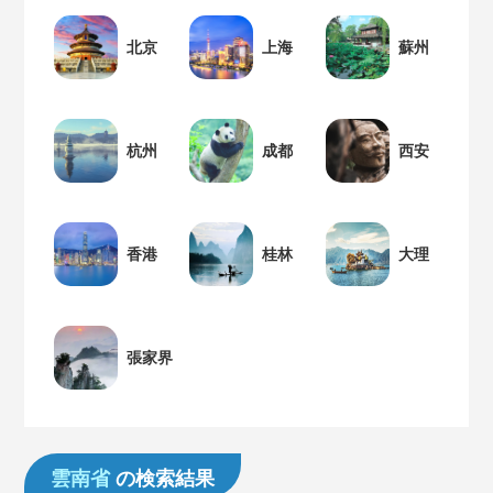
北京
上海
蘇州
杭州
成都
西安
香港
桂林
大理
張家界
雲南省
の検索結果