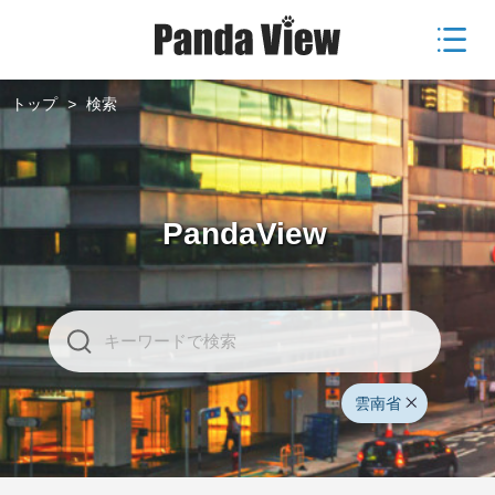
トップ
>
検索
PandaView
雲南省