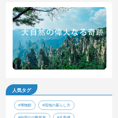
人気タグ
#博物館
#現地の暮らし方
#中国の少数民族
#兵馬俑