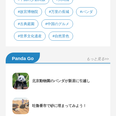
#故宮博物院
#万里の長城
#パンダ
#古典庭園
#中国のグルメ
#世界文化遺産
#自然景色
Panda Go
もっと見る>>
北京動物園のパンダが新居に引越し
吐魯番市で砂に埋まってみよう！