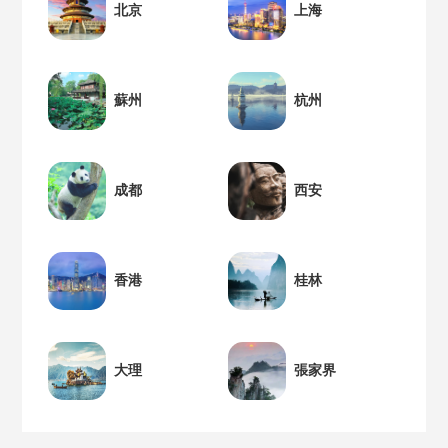
北京
上海
蘇州
杭州
成都
西安
香港
桂林
大理
張家界