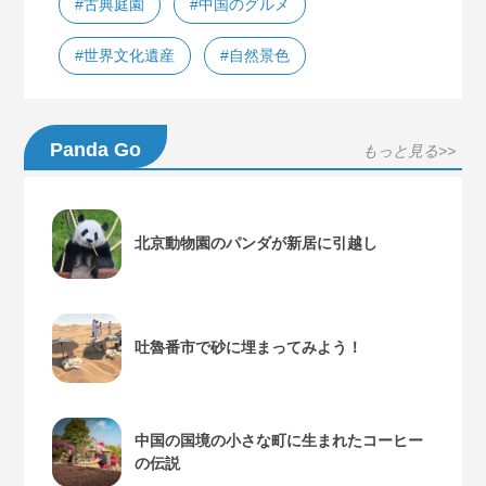
#古典庭園
#中国のグルメ
#世界文化遺産
#自然景色
Panda Go
もっと見る>>
北京動物園のパンダが新居に引越し
吐魯番市で砂に埋まってみよう！
中国の国境の小さな町に生まれたコーヒー
の伝説