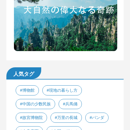
人気タグ
#博物館
#現地の暮らし方
#中国の少数民族
#兵馬俑
#故宮博物院
#万里の長城
#パンダ