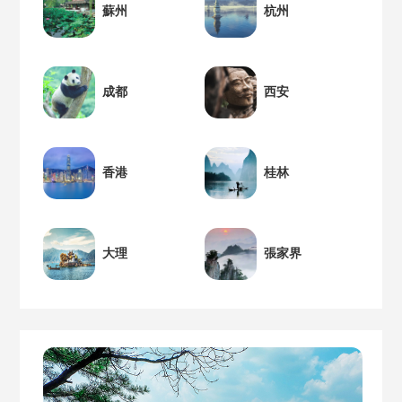
蘇州
杭州
成都
西安
香港
桂林
大理
張家界