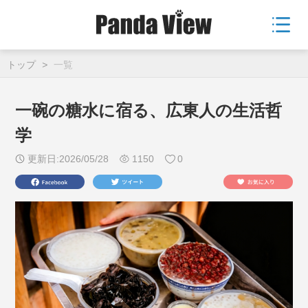
トップ
>
一覧
一碗の糖水に宿る、広東人の生活哲
学
更新日:2026/05/28
1150
0