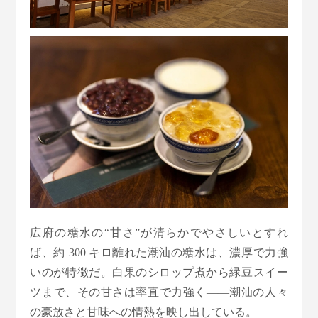
広府の糖水の“甘さ”が清らかでやさしいとすれ
ば、約 300 キロ離れた潮汕の糖水は、濃厚で力強
いのが特徴だ。白果のシロップ煮から緑豆スイー
ツまで、その甘さは率直で力強く——潮汕の人々
の豪放さと甘味への情熱を映し出している。