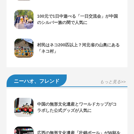
100元で1日中遊べる「一日交流会」が中国
のシルバー族の間で人気に
村民はネコ200匹以上？河北省の山奥にある
「ネコ村」
ニーハオ、フレンド
もっと見る>>
中国の無形文化遺産とワールドカップがコ
ラボした公式グッズが人気に
広西の無形文化遺産「壮錦ボール」がW杯を