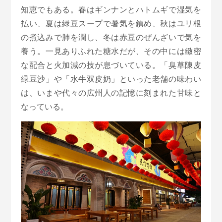
知恵でもある。春はギンナンとハトムギで湿気を
払い、夏は緑豆スープで暑気を鎮め、秋はユリ根
の煮込みで肺を潤し、冬は赤豆のぜんざいで気を
養う。一見ありふれた糖水だが、その中には緻密
な配合と火加減の技が息づいている。「臭草陳皮
緑豆沙」や「水牛双皮奶」といった老舗の味わい
は、いまや代々の広州人の記憶に刻まれた甘味と
なっている。