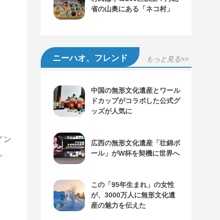
省の山奥にある「ネコ村」
ニーハオ、フレンド
もっと見る>>
中国の無形文化遺産とワール
ドカップがコラボした公式グ
ッズが人気に
イン
広西の無形文化遺産「壮錦ボ
。
ール」がW杯を契機に世界へ
この「95年生まれ」の女性
が、3000万人に無形文化遺
産の魅力を伝えた