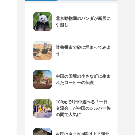
北京動物園のパンダが新居に
引越し
吐魯番市で砂に埋まってみよ
う！
中国の国境の小さな町に生ま
れたコーヒーの伝説
100元で1日中遊べる「一日
交流会」が中国のシルバー族
の間で人気に
村民はネコ200匹以上？河北