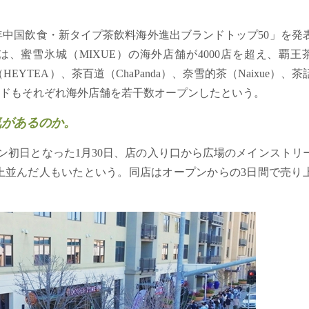
6年中国飲食・新タイプ茶飲料海外進出ブランドトップ50」を発
、蜜雪氷城（MIXUE）の海外店舗が4000店を超え、覇王
EYTEA）、茶百道（ChaPanda）、奈雪的茶（Naixue）、茶
どのブランドもそれぞれ海外店舗を若干数オープンしたという。
気があるのか。
ン初日となった1月30日、店の入り口から広場のメインストリ
上並んだ人もいたという。同店はオープンからの3日間で売り