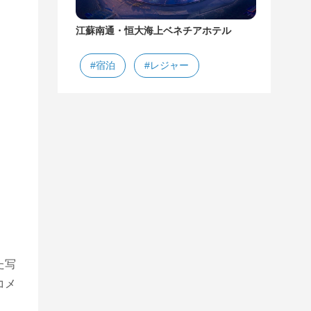
江蘇南通・恒大海上ベネチアホテル
#宿泊
#レジャー
た写
コメ