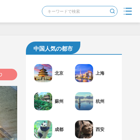
中国人気の都市
北京
上海
蘇州
杭州
成都
西安