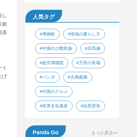
表し
人気タグ
茶姫
話弄
#博物館
#現地の暮らし方
#中国の少数民族
#兵馬俑
#故宮博物院
#万里の長城
ート
上げ
#パンダ
#古典庭園
#中国のグルメ
#世界文化遺産
#自然景色
Panda Go
もっと見る>>