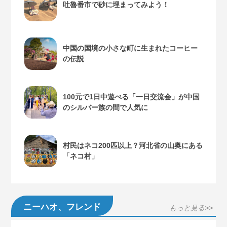
吐魯番市で砂に埋まってみよう！
中国の国境の小さな町に生まれたコーヒー
の伝説
100元で1日中遊べる「一日交流会」が中国
のシルバー族の間で人気に
村民はネコ200匹以上？河北省の山奥にある
「ネコ村」
ニーハオ、フレンド
もっと見る>>