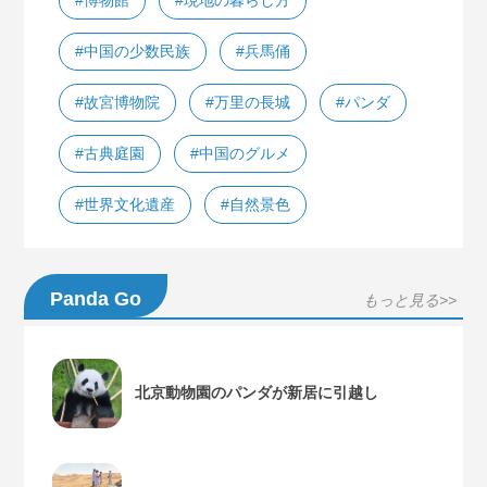
#中国の少数民族
#兵馬俑
#故宮博物院
#万里の長城
#パンダ
#古典庭園
#中国のグルメ
#世界文化遺産
#自然景色
Panda Go
もっと見る>>
北京動物園のパンダが新居に引越し