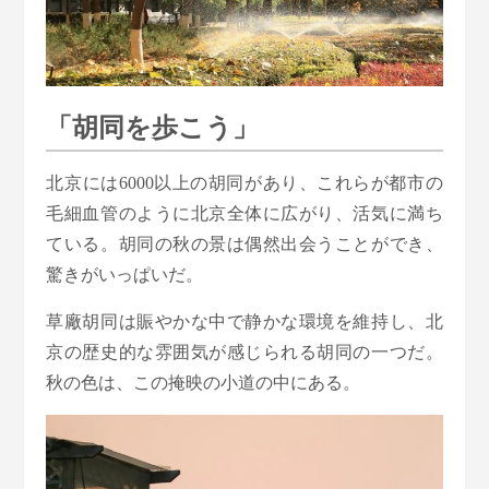
「胡同を歩こう」
北京には6000以上の胡同があり、これらが都市の
毛細血管のように北京全体に広がり、活気に満ち
ている。胡同の秋の景は偶然出会うことができ、
驚きがいっぱいだ。
草廠胡同は賑やかな中で静かな環境を維持し、北
京の歴史的な雰囲気が感じられる胡同の一つだ。
秋の色は、この掩映の小道の中にある。