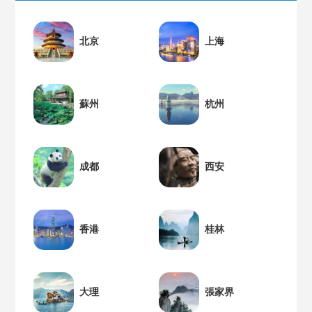
北京
上海
蘇州
杭州
成都
西安
香港
桂林
大理
張家界