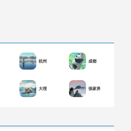
杭州
成都
大理
張家界