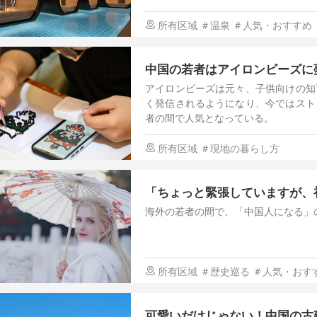
所有区域
＃温泉
＃人気・おすすめ
中国の若者はアイロンビーズに
アイロンビーズは元々、子供向けの知
く発信されるようになり、今ではスト
者の間で人気となっている。
所有区域
＃現地の暮らし方
「ちょっと緊張していますが、
海外の若者の間で、「中国人になる」
所有区域
＃歴史巡る
＃人気・おす
可愛いだけじゃない！中国の古