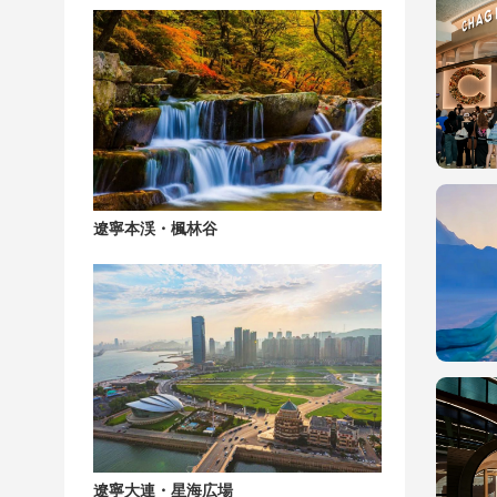
遼寧本渓・楓林谷
遼寧大連・星海広場