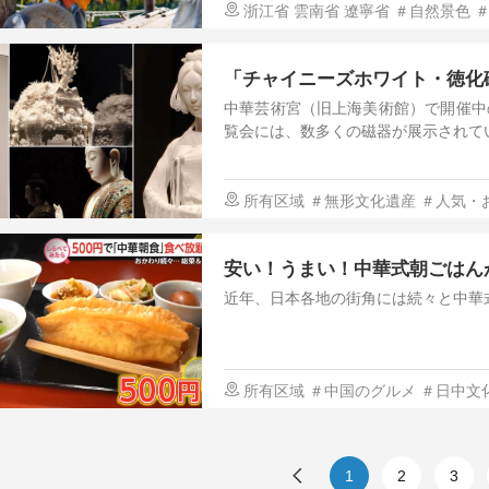
浙江省
雲南省
遼寧省
＃自然景色
気・おすすめ
「チャイニーズホワイト・徳化
中華芸術宮（旧上海美術館）で開催中
覧会には、数多くの磁器が展示されて
所有区域
＃無形文化遺産
＃人気・
安い！うまい！中華式朝ごはん
近年、日本各地の街角には続々と中華
所有区域
＃中国のグルメ
＃日中文
1
2
3