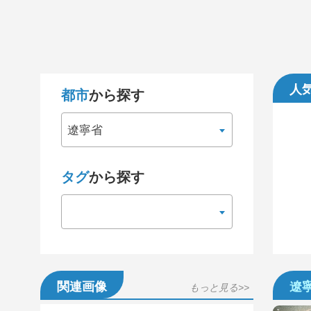
人
都市
から探す
遼寧省
タグ
から探す
関連画像
遼
もっと見る>>