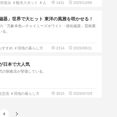
＃街並み
＃観光スポット
＃人
1411
2025/12/05
磁器」世界で大ヒット 東洋の風雅を咲かせる！
の「万象本色—チャイニーズホワイト・徳化磁器」芸術展
いる。
おすすめ
＃現地の暮らし方
2314
2025/09/11
が日本で大人気
式の朝食店が登場している。
化交流
＃現地の暮らし方
3015
2025/07/29
4