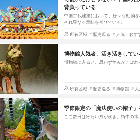
背負っている
中国古代建築において、様々な動物を
ぞれ異なる意味を帯びている。
所有区域
＃歴史巡る
＃人気・おす
博物館人気者、活き活きしてい
博物館に入ると、思わず笑みがこぼれ
所有区域
＃歴史巡る
＃博物館
＃人
季節限定の「魔法使いの帽子」
ここ数日は冷たい風が吹き、街中の木