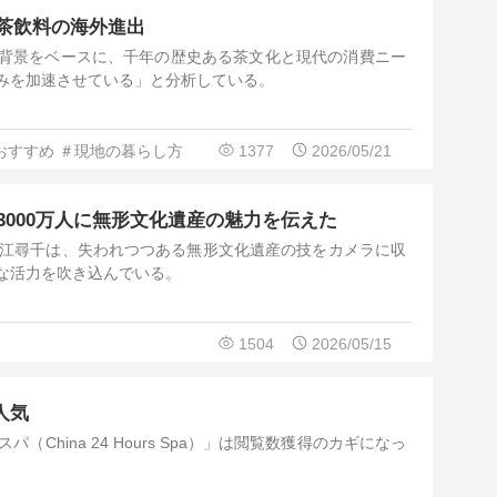
茶飲料の海外進出
背景をベースに、千年の歴史ある茶文化と現代の消費ニー
みを加速させている」と分析している。
おすすめ
＃現地の暮らし方
1377
2026/05/21
3000万人に無形文化遺産の魅力を伝えた
、江尋千は、失われつつある無形文化遺産の技をカメラに収
な活力を吹き込んでいる。
1504
2026/05/15
大人気
（China 24 Hours Spa）」は閲覧数獲得のカギになっ