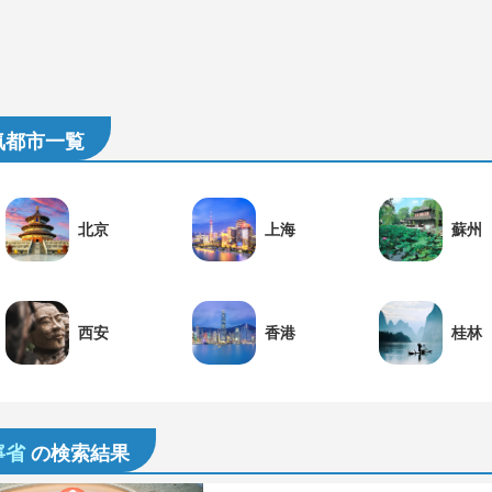
気都市一覧
北京
上海
蘇州
西安
香港
桂林
寧省
の検索結果