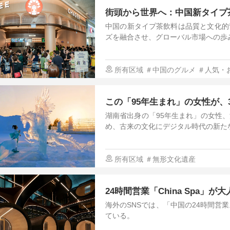
街頭から世界へ：中国新タイプ
中国の新タイプ茶飲料は品質と文化的
ズを融合させ、グローバル市場への歩
所有区域
＃中国のグルメ
＃人気・
この「95年生まれ」の女性が、
湖南省出身の「95年生まれ」の女性
め、古来の文化にデジタル時代の新た
所有区域
＃無形文化遺産
24時間営業「China Spa」が
海外のSNSでは、「中国の24時間営業スパ
ている。