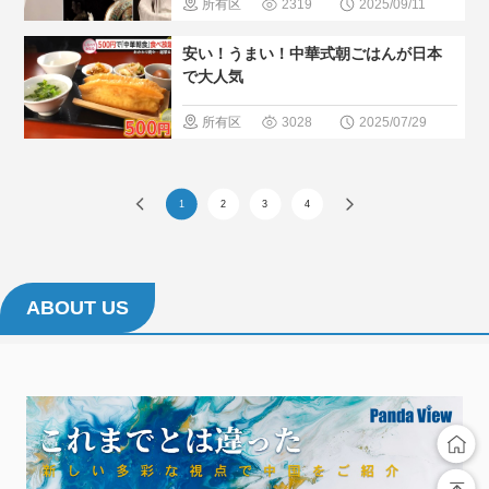
所有区
2319
2025/09/11
気・おすす
域
＃無形
安い！うまい！中華式朝ごはんが日本
め
文化遺産
で大人気
＃人気・お
所有区
3028
2025/07/29
すすめ
＃
域
＃中国
現地の暮ら
のグルメ
1
2
3
4
し方
＃日中文化
交流
＃現
地の暮らし
ABOUT US
方