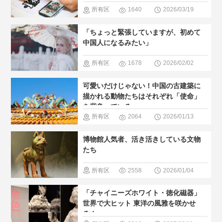
＃観光スポ
所有区
1640
2026/03/19
ット
＃人
域
＃現地
「ちょっと緊張していますが、初めて
気・おすす
の暮らし方
中国人になるみたい」
め
所有区
1678
2026/02/02
域
＃歴史
可愛いだけじゃない！中国の古建築に
巡る
＃人
描かれる動物たちはそれぞれ「使命」
を背負っている
気・おすす
所有区
2064
2026/01/13
め
＃現地
域
＃歴史
博物館人気者、活き活きしている文物
の暮らし方
巡る
＃人
たち
気・おすす
所有区
2558
2026/01/04
め
＃世界
域
＃歴史
「チャイニーズホワイト・徳化磁器」
文化遺産
巡る
＃博
世界で大ヒット 東洋の風雅を咲かせ
る！
物館
＃人