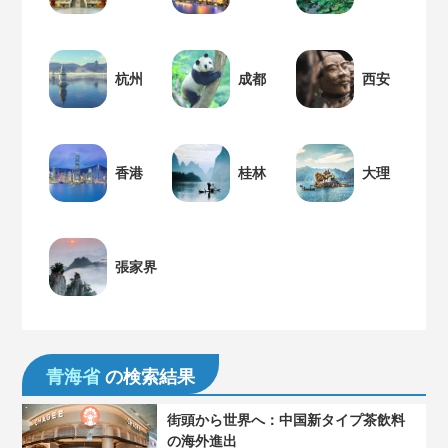
杭州
成都
西安
香港
桂林
大理
張家界
青海省
の検索結果
街頭から世界へ：中国新タイプ茶飲料
の海外進出