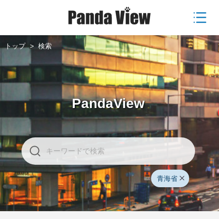
トップ
>
検索
PandaView
青海省