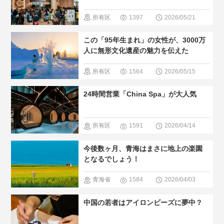
所有区
1397
2026/05/21
域
＃中国
この「95年生まれ」の女性が、3000万
のグルメ
人に無形文化遺産の魅力を伝えた
＃人気・お
所有区
1564
2026/05/15
すすめ
＃
域
＃無形
24時間営業「China Spa」が大人気
現地の暮ら
文化遺産
し方
所有区
1591
2026/04/14
域
＃温泉
今後数ヶ月、青海はまさに地上の楽園
＃人気・お
となるでしょう！
すすめ
＃
青海省
1584
2026/04/03
現地の暮ら
＃自然景色
中国の若者はアイロンビーズに夢中？
し方
＃レジャー