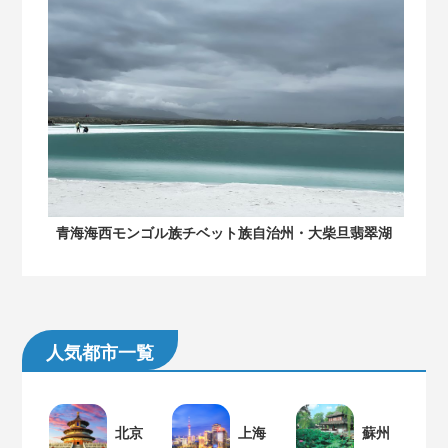
青海海西モンゴル族チベット族自治州・大柴旦翡翠湖
人気都市一覧
北京
上海
蘇州