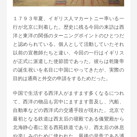
１７９３年夏、イギリス人マカートニー率いる一
行が北京に到着した。歴史に残る今回の来訪は西
洋と東洋の関係のターニングポイントのひとつだ
と認められている。個人として活動していたそれ
以前の宣教師たちと違い、今回の一行はイギリス
が正式に派遣した使節団であった。彼らは乾隆帝
の誕生祝いを名目に中国にやってきたが、実際の
目的は通商と外交の申請をするためだった。
中国で生活する西洋人がますます多くなるにつれ
て、西洋の物品も宮中にますます普及し、汽船、
自動車などの西洋式の交通手段が現れた。北京で
最初となる鉄道は西太后の寝殿である儀鸞殿から
北海静心斋に至る西苑鉄道であり、西太后の休息
や楽しみのために使われた。最後の皇帝である溥