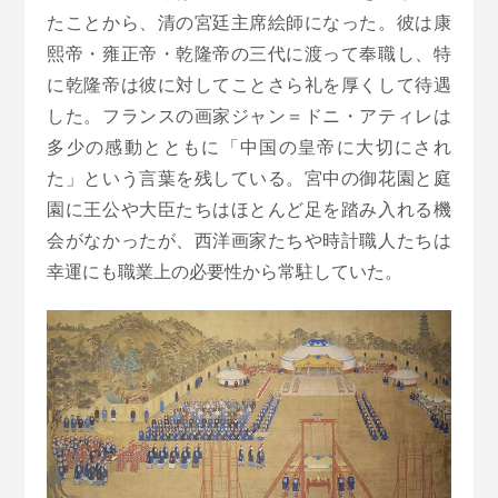
たことから、清の宮廷主席絵師になった。彼は康
熙帝・雍正帝・乾隆帝の三代に渡って奉職し、特
に乾隆帝は彼に対してことさら礼を厚くして待遇
した。フランスの画家ジャン＝ドニ・アティレは
多少の感動とともに「中国の皇帝に大切にされ
た」という言葉を残している。宮中の御花園と庭
園に王公や大臣たちはほとんど足を踏み入れる機
会がなかったが、西洋画家たちや時計職人たちは
幸運にも職業上の必要性から常駐していた。