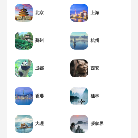
北京
上海
蘇州
杭州
成都
西安
香港
桂林
大理
張家界