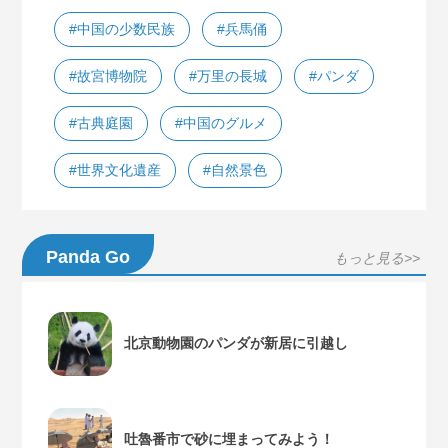
#中国の少数民族
#兵馬俑
#故宮博物院
#万里の長城
#パンダ
#古典庭園
#中国のグルメ
#世界文化遺産
#自然景色
Panda Go
もっと見る>>
北京動物園のパンダが新居に引越し
吐魯番市で砂に埋まってみよう！