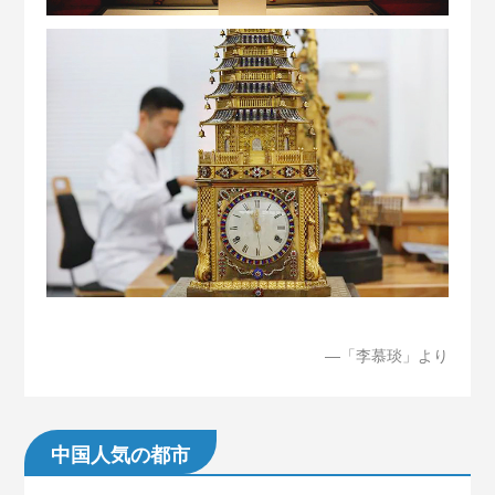
—「
李慕琰
」より
中国人気の都市