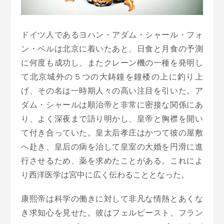
ドイツ人であるヨハン・アダム・シャール・フォ
ン・ベルは北京に着いたあと、日食と月食の予測
に何度も成功し、またクレーン機の一種を発明し
て北京城外の５つの大鋳鐘を鐘楼の上に釣り上
げ、その名は一時期人々の高い注目を引いた。ア
ダム・シャールは順治帝と非常に密接な関係にあ
り、よく深夜まで語り明かし、皇帝と胸襟を開い
て付き合っていた。皇太后孝庄はかつて彼の屋敷
へ赴き、皇后の病を治して皇室の大婚を円滑に進
行させるため、薬を求めたことがある。これによ
り西洋医学は宮中に広く伝わることとなった。
康熙帝は科学の働きに対して非凡な情熱とあくな
き求知心を見せた。彼はフェルビースト、フラン