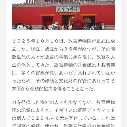
１９２５年１０月１０日、故宮博物院が正式に成
立した。現在、成立から９５年が経つが、その間
数世代の人々が故宮の事業に身を投じ、故宮を人
生の伴としてきた。故宮博物の計画建設工程初期
は、多くの宮殿が長いあいだ手入れされていなか
ったため、その修繕と文化財の保管にあたって各
方面から金銭的協力を得ることとなった。
力を発揮した海外の人々も少なくない。故宮博物
院の記録によると、イギリスの富商ディヴィッド
は個人で６２６４.４０元を寄付している。これは
景陽宮の修繕に使われ、景陽宮は磁器の展示施設