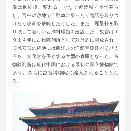
儀は退位後、変わることなく紫禁城で長年暮ら
し、宮中の敷地で自動車に乗ったり電話を取りつ
けたり映画を放映したりした。また、麗景軒を取
り壊して新しい西洋料理館を建設した。故宮は１
９１４年に古物陳列所として対外的に開放され、
旧咸安宮の跡地には西洋式の洋館宝蘊楼がそびえ
立ち、文化財を保存する大型の倉庫となった。古
物陳列所は近代中国における最初の国立博物館で
あり、のちに故宮博物院に編入されることとな
る。