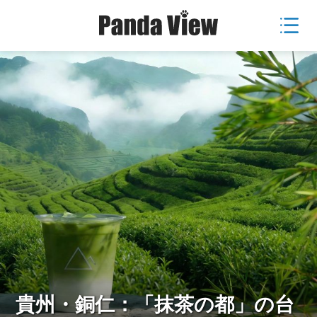
貴州・銅仁：「抹茶の都」の台