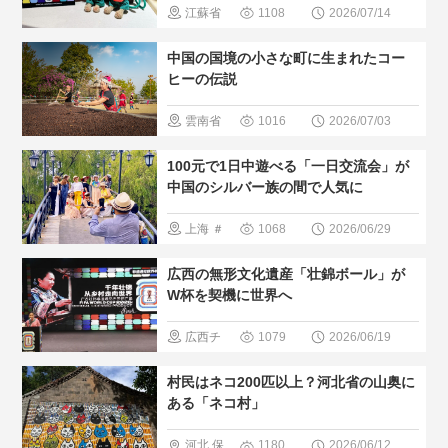
江蘇省
1108
2026/07/14
方
＃中国
広西チワン
中国の国境の小さな町に生まれたコー
の少数民族
族自治区
ヒーの伝説
＃人間と大
寧夏
＃無
雲南省
1016
2026/07/03
自然
形文化遺産
＃中国のグ
100元で1日中遊べる「一日交流会」が
ルメ
＃人
中国のシルバー族の間で人気に
気・おすす
上海
＃
1068
2026/06/29
め
＃現地
観光スポッ
広西の無形文化遺産「壮錦ボール」が
の暮らし方
ト
＃人
W杯を契機に世界へ
＃中国の少
気・おすす
広西チ
1079
2026/06/19
数民族
め
＃現地
ワン族自治
村民はネコ200匹以上？河北省の山奥に
の暮らし方
区
＃無形
ある「ネコ村」
文化遺産
河北
保
1180
2026/06/12