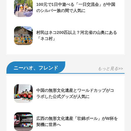
100元で1日中遊べる「一日交流会」が中国
のシルバー族の間で人気に
村民はネコ200匹以上？河北省の山奥にある
「ネコ村」
ニーハオ、フレンド
もっと見る>>
中国の無形文化遺産とワールドカップがコ
ラボした公式グッズが人気に
広西の無形文化遺産「壮錦ボール」がW杯を
契機に世界へ