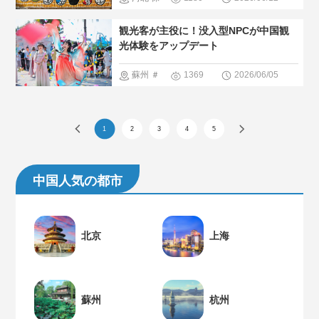
＃人気・お
定
＃ペッ
観光客が主役に！没入型NPCが中国観
すすめ
＃
ト
＃人
光体験をアップデート
現地の暮ら
気・おすす
蘇州
＃
1369
2026/06/05
し方
＃中
め
＃現地
イベント
国の少数民
の暮らし方
＃最新観光
族
1
2
3
4
5
＃人間と大
スポット
自然
＃人気・お
中国人気の都市
すすめ
北京
上海
蘇州
杭州