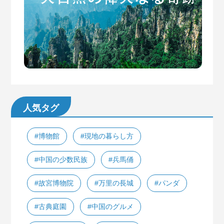
人気タグ
#博物館
#現地の暮らし方
#中国の少数民族
#兵馬俑
#故宮博物院
#万里の長城
#パンダ
#古典庭園
#中国のグルメ