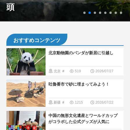
頭
おすすめコンテンツ
北京動物園のパンダが新居に引越し
北京
＃
519
2026/07/27
パンダ
＃
吐魯番市で砂に埋まってみよう！
人気・おす
すめ
＃人
新疆
＃
1215
2026/07/22
間と大自然
人気・おす
中国の無形文化遺産とワールドカップ
すめ
＃現
がコラボした公式グッズが人気に
地の暮らし