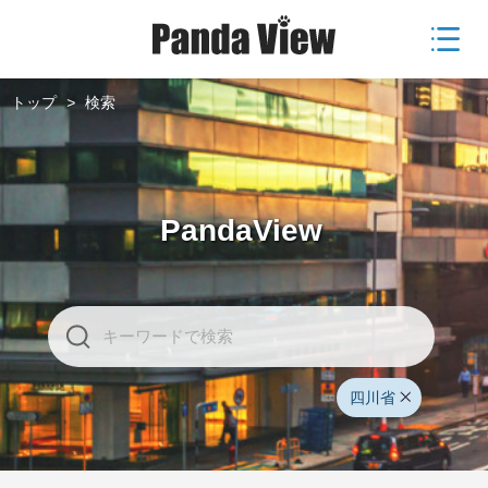
トップ
>
検索
PandaView
四川省