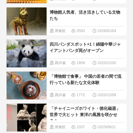
め
＃現地
域
＃歴史
博物館人気者、活き活きしている文物
の暮らし方
巡る
＃人
たち
気・おすす
所有区
2593
2026/01/04
め
＃世界
域
＃歴史
四川パンダスポット+1！綿陽中華ジャ
文化遺産
巡る
＃博
イアントパンダ苑がオープン
物館
＃人
四川省
1959
2025/12/30
気・おすす
＃最新観光
「博物館で食事」 中国の若者の間で流
め
スポット
行っている新たな文化体験
＃パンダ
四川省
1772
2025/12/09
＃人気・お
湖南
湖北
「チャイニーズホワイト・徳化磁器」
すすめ
＃
＃歴史巡る
世界で大ヒット 東洋の風雅を咲かせ
人間と大自
る！
＃博物館
所有区
2337
2025/09/11
然
＃人気・お