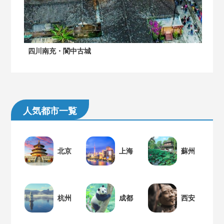
四川南充・閬中古城
人気都市一覧
北京
上海
蘇州
杭州
成都
西安