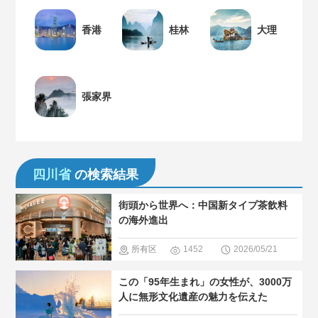
香港
桂林
大理
張家界
四川省
の検索結果
街頭から世界へ：中国新タイプ茶飲料
の海外進出
所有区
1452
2026/05/21
域
＃中国
この「95年生まれ」の女性が、3000万
のグルメ
人に無形文化遺産の魅力を伝えた
＃人気・お