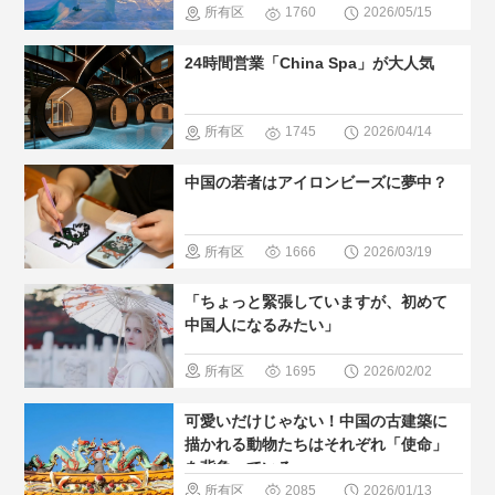
所有区
1760
2026/05/15
すすめ
＃
域
＃無形
24時間営業「China Spa」が大人気
現地の暮ら
文化遺産
し方
所有区
1745
2026/04/14
域
＃温泉
中国の若者はアイロンビーズに夢中？
＃人気・お
すすめ
＃
所有区
1666
2026/03/19
現地の暮ら
域
＃現地
「ちょっと緊張していますが、初めて
し方
の暮らし方
中国人になるみたい」
所有区
1695
2026/02/02
域
＃歴史
可愛いだけじゃない！中国の古建築に
巡る
＃人
描かれる動物たちはそれぞれ「使命」
を背負っている
気・おすす
所有区
2085
2026/01/13