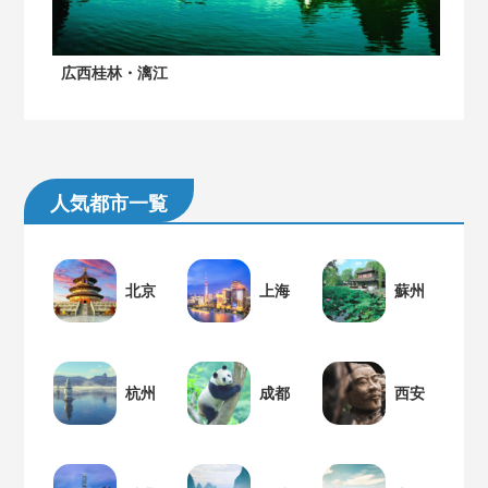
広西桂林・漓江
人気都市一覧
北京
上海
蘇州
杭州
成都
西安