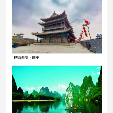
陝西西安・鐘楼