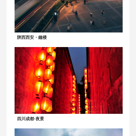
陝西西安・鐘楼
四川成都·夜景