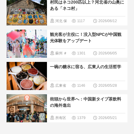
村民はネコ200匹以上？河北省の山奥に
の暮らし方
区
＃無形
ある「ネコ村」
文化遺産
河北
保
1117
2026/06/12
＃人気・お
定
＃ペッ
観光客が主役に！没入型NPCが中国観
すすめ
＃
ト
＃人
光体験をアップデート
現地の暮ら
気・おすす
蘇州
＃
1301
2026/06/05
し方
＃中
め
＃現地
イベント
国の少数民
一碗の糖水に宿る、広東人の生活哲学
の暮らし方
＃最新観光
族
＃人間と大
スポット
広東省
1146
2026/05/28
自然
＃人気・お
＃中国のグ
街頭から世界へ：中国新タイプ茶飲料
すすめ
ルメ
＃人
の海外進出
気・おすす
所有区
1379
2026/05/21
め
＃現地
域
＃中国
の暮らし方