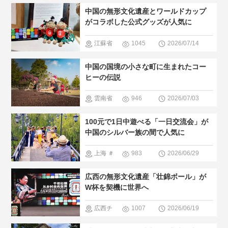
人気・おす
中国の無形文化遺産とワールドカップ
すめ
＃現
がコラボした公式グッズが人気に
地の暮らし
江蘇省
1045
2026/07/14
方
＃中国
広西チワン
中国の国境の小さな町に生まれたコー
の少数民族
族自治区
ヒーの伝説
＃人間と大
寧夏
＃無
雲南省
946
2026/07/03
自然
形文化遺産
＃中国のグ
100元で1日中遊べる「一日交流会」が
ルメ
＃人
中国のシルバー族の間で人気に
気・おすす
上海
＃
983
2026/06/29
め
＃現地
観光スポッ
広西の無形文化遺産「壮錦ボール」が
の暮らし方
ト
＃人
W杯を契機に世界へ
＃中国の少
気・おすす
広西チ
1007
2026/06/19
数民族
め
＃現地
ワン族自治