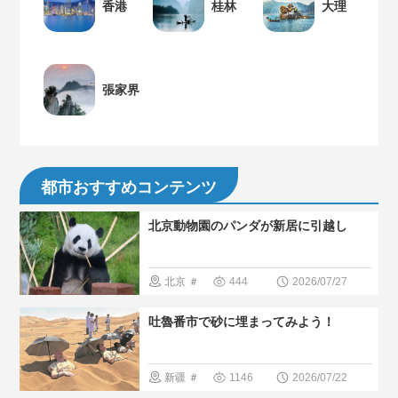
香港
桂林
大理
張家界
都市おすすめコンテンツ
北京動物園のパンダが新居に引越し
北京
＃
444
2026/07/27
パンダ
＃
吐魯番市で砂に埋まってみよう！
人気・おす
すめ
＃人
新疆
＃
1146
2026/07/22
間と大自然