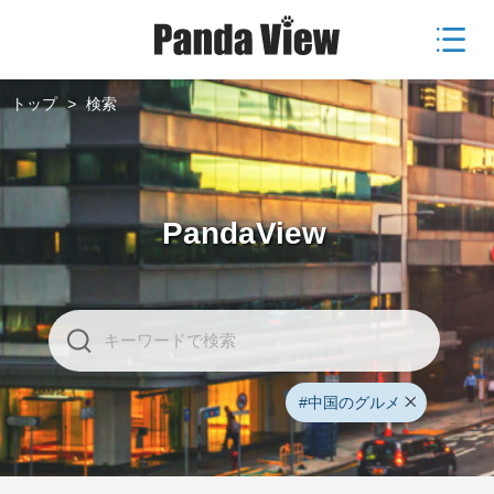
トップ
>
検索
PandaView
#中国のグルメ