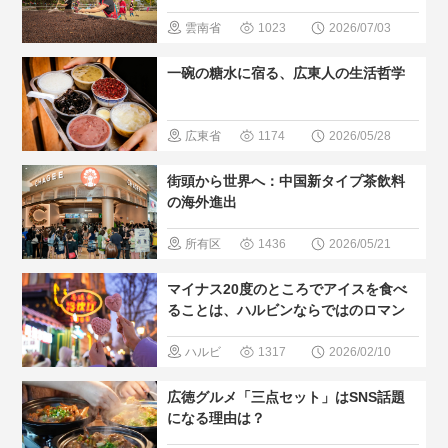
雲南省
1023
2026/07/03
＃中国のグ
一碗の糖水に宿る、広東人の生活哲学
ルメ
＃人
気・おすす
広東省
1174
2026/05/28
め
＃現地
＃中国のグ
街頭から世界へ：中国新タイプ茶飲料
の暮らし方
ルメ
＃人
の海外進出
＃中国の少
気・おすす
所有区
1436
2026/05/21
数民族
め
＃現地
域
＃中国
マイナス20度のところでアイスを食べ
の暮らし方
のグルメ
ることは、ハルビンならではのロマン
＃人気・お
ハルビ
1317
2026/02/10
すすめ
＃
ン
＃中国
広徳グルメ「三点セット」はSNS話題
現地の暮ら
のグルメ
になる理由は？
し方
＃人気・お