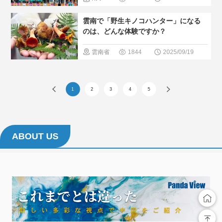
め
＃現地
自然景色
雲南で「野生キノコハンター」になる
の暮らし方
＃中国のグ
のは、どんな体験ですか？
＃人間と大
ルメ
＃人
雲南省
1844
2025/09/19
自然
気・おすす
＃中国のグ
め
＃現地
ルメ
＃人
1
2
3
4
5
の暮らし方
気・おすす
＃人間と大
め
＃現地
自然
の暮らし方
ABOUT US