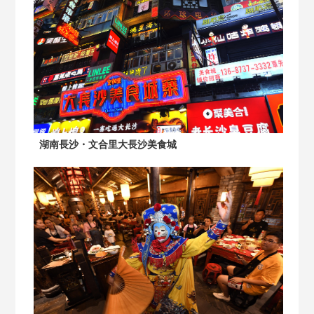
湖南長沙・文合里大長沙美食城