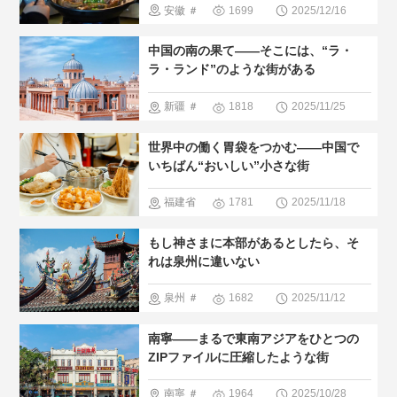
安徽
＃
1699
2025/12/16
すすめ
＃
中国のグル
中国の南の果て——そこには、“ラ・
現地の暮ら
メ
＃街並
ラ・ランド”のような街がある
し方
み
＃人
新疆
＃
1818
2025/11/25
気・おすす
中国のグル
世界中の働く胃袋をつかむ——中国で
め
＃現地
メ
＃人
いちばん“おいしい”小さな街
の暮らし方
気・おすす
福建省
1781
2025/11/18
め
＃現地
＃中国のグ
もし神さまに本部があるとしたら、そ
の暮らし方
ルメ
＃歴
れは泉州に違いない
＃中国の少
史巡る
＃
泉州
＃
1682
2025/11/12
数民族
＃
現地の暮ら
中国のグル
人間と大自
南寧——まるで東南アジアをひとつの
し方
メ
＃人
然
ZIPファイルに圧縮したような街
気・おすす
南寧
＃
1964
2025/10/28