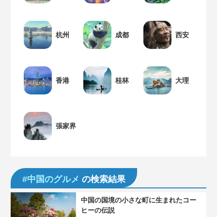
杭州
成都
西安
香港
桂林
大理
張家界
#中国のグルメ
の検索結果
中国の国境の小さな町に生まれたコー
ヒーの伝説