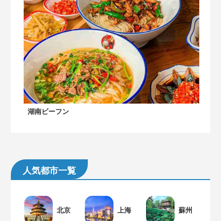
湖南ビーフン
人気都市一覧
北京
上海
蘇州