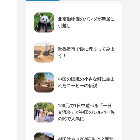
北京動物園のパンダが新居に
引越し
吐魯番市で砂に埋まってみよ
う！
中国の国境の小さな町に生ま
れたコーヒーの伝説
100元で1日中遊べる「一日
交流会」が中国のシルバー族
の間で人気に
村民はネコ200匹以上？河北