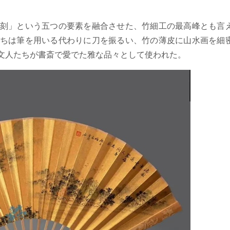
刻」という五つの要素を融合させた、竹細工の最高峰とも言
ちは筆を用いる代わりに刀を振るい、竹の薄皮に山水画を細
文人たちが書斎で愛でた雅な品々として使われた。