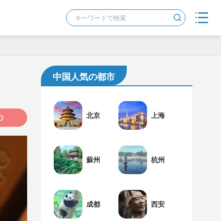
中国人気の都市
北京
上海
蘇州
杭州
成都
西安