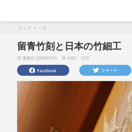
トップ
>
一覧
留青竹刻と日本の竹細工
更新日:2025/07/21
2361
0