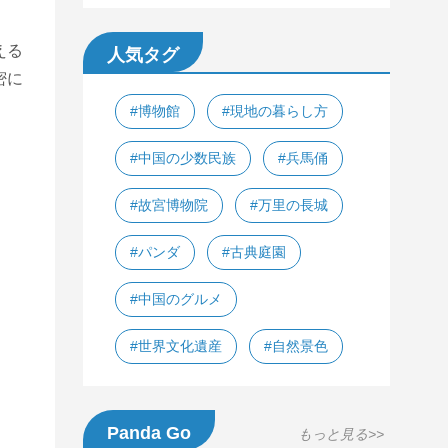
える
人気タグ
密に
#博物館
#現地の暮らし方
#中国の少数民族
#兵馬俑
#故宮博物院
#万里の長城
#パンダ
#古典庭園
#中国のグルメ
#世界文化遺産
#自然景色
Panda Go
もっと見る>>