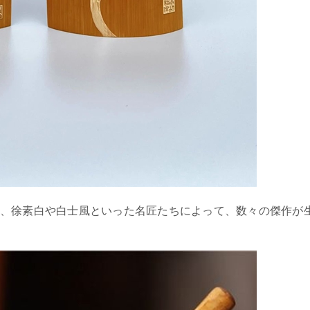
、徐素白や白士風といった名匠たちによって、数々の傑作が