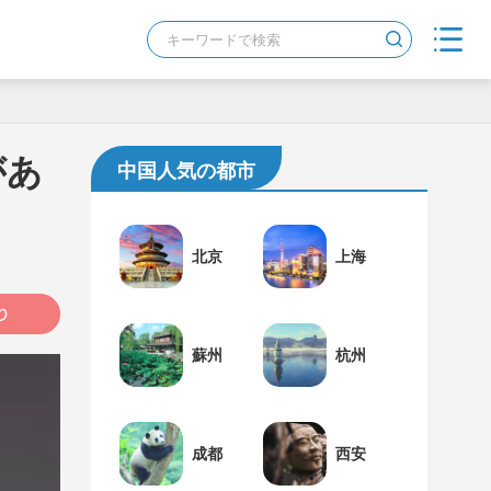
があ
中国人気の都市
北京
上海
蘇州
杭州
成都
西安