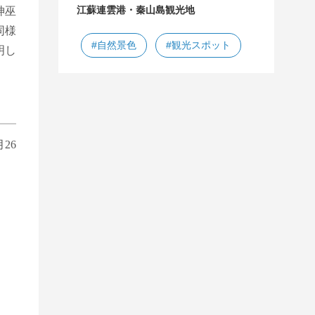
江蘇連雲港・秦山島観光地
神巫
同様
#自然景色
#観光スポット
明し
26