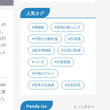
人気タグ
」の
#博物館
#現地の暮らし方
た。
古の
#中国の少数民族
#兵馬俑
たの
#故宮博物院
#万里の長城
しょ
#パンダ
#古典庭園
#中国のグルメ
00
#世界文化遺産
#自然景色
工業
土し
Panda Go
もっと見る>>