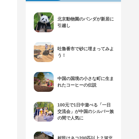
北京動物園のパンダが新居に
引越し
吐魯番市で砂に埋まってみよ
う！
中国の国境の小さな町に生ま
れたコーヒーの伝説
100元で1日中遊べる「一日
交流会」が中国のシルバー族
の間で人気に
村民はネコ200匹以上？河北