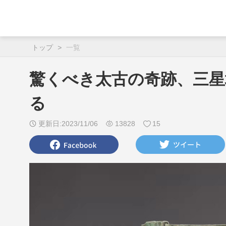
トップ
>
一覧
驚くべき太古の奇跡、三星
る
更新日:2023/11/06
13828
15