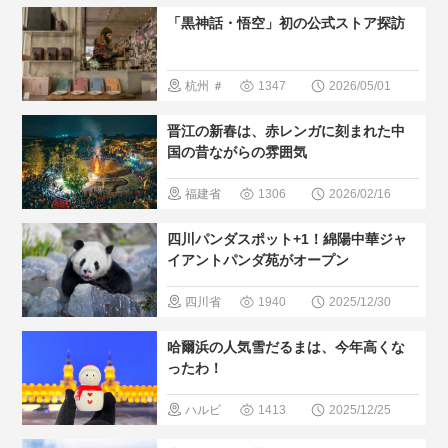
イベント
「黒神話・悟空」初の公式ストア探訪
＃最新観光
スポット
杭州
＃
1347
2026/05/01
＃人気・お
最新観光ス
晋江の新春は、赤レンガに刻まれた中
すすめ
ポット
＃
国の昔ながらの雰囲気
人気・おす
福建省
1306
2026/02/16
すめ
＃特
＃最新観光
四川パンダスポット+1！綿陽中華ジャ
集シリー
スポット
イアントパンダ苑がオープン
ズ 「アニ
＃人気・お
四川省
1940
2025/12/30
メ・ゲーム
すすめ
＃
＃最新観光
で中国を観
哈爾浜の人気雪だるまは、今年高くな
現地の暮ら
スポット
る」
ったわ！
し方
＃パンダ
ハルビ
1413
2025/12/25
＃人気・お
ン
＃最新