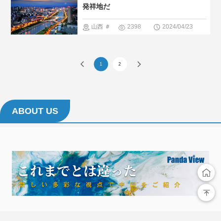
＃レジャー
発祥地だ
地の暮らし
＃最新観光
山西
＃
2398
2024/04/23
方
スポット
絶景
＃最
＃街並み
新観光スポ
1
2
ット
＃人
気・おすす
め
ABOUT US