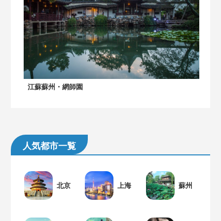
江蘇蘇州・網師園
人気都市一覧
北京
上海
蘇州