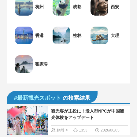
杭州
成都
西安
香港
桂林
大理
張家界
#最新観光スポット
の検索結果
観光客が主役に！没入型NPCが中国観
光体験をアップデート
蘇州
＃
1353
2026/06/05