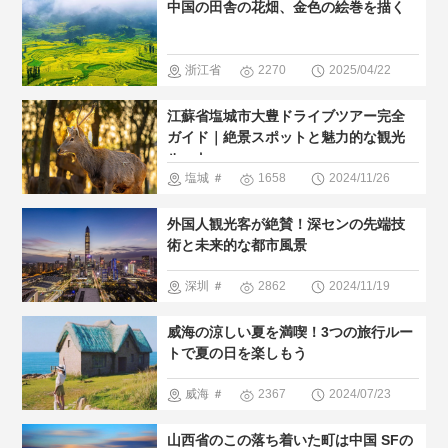
中国の田舎の花畑、金色の絵巻を描く
すすめ
＃
観光スポッ
人間と大自
ト
＃街並
浙江省
2270
2025/04/22
然
み
＃人
雲南省
重
江蘇省塩城市大豊ドライブツアー完全
気・おすす
慶
安徽
＃
ガイド｜絶景スポットと魅力的な観光
め
＃現地
ルート
自然景色
塩城
＃
1658
2024/11/26
の暮らし方
＃最新観光
最新観光ス
外国人観光客が絶賛！深センの先端技
スポット
ポット
＃
術と未来的な都市風景
＃人気・お
人気・おす
深圳
＃
2862
2024/11/19
すすめ
すめ
＃人
最新観光ス
威海の涼しい夏を満喫！3つの旅行ルー
間と大自然
ポット
＃
トで夏の日を楽しもう
街並み
＃
威海
＃
2367
2024/07/23
人気・おす
自然景色
山西省のこの落ち着いた町は中国 SFの
すめ
＃現