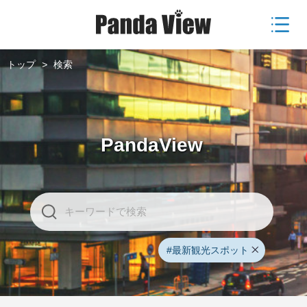
トップ
>
検索
PandaView
#最新観光スポット