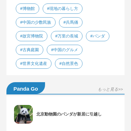
#博物館
#現地の暮らし方
#中国の少数民族
#兵馬俑
#故宮博物院
#万里の長城
#パンダ
#古典庭園
#中国のグルメ
#世界文化遺産
#自然景色
Panda Go
もっと見る>>
北京動物園のパンダが新居に引越し