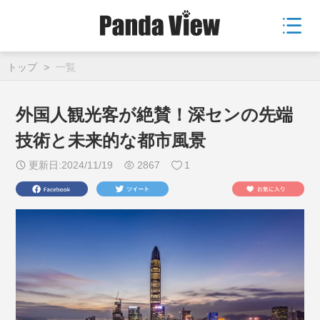
トップ
>
一覧
外国人観光客が絶賛！深センの先端
技術と未来的な都市風景
更新日:2024/11/19
2867
1