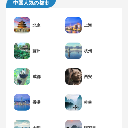
中国人気の都市
北京
上海
蘇州
杭州
成都
西安
香港
桂林
大理
張家界