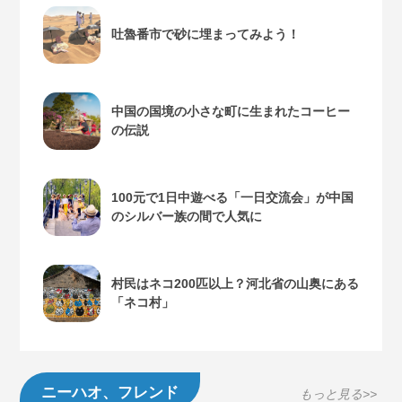
吐魯番市で砂に埋まってみよう！
中国の国境の小さな町に生まれたコーヒー
の伝説
100元で1日中遊べる「一日交流会」が中国
のシルバー族の間で人気に
村民はネコ200匹以上？河北省の山奥にある
「ネコ村」
ニーハオ、フレンド
もっと見る>>