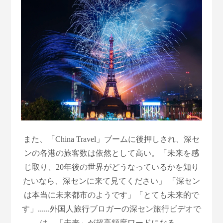
また、「China Travel」ブームに後押しされ、深セ
ンの各港の旅客数は依然として高い。「未来を感
じ取り、20年後の世界がどうなっているかを知り
たいなら、深センに来て見てください」 「深セン
は本当に未来都市のようです」「とても未来的で
す」......外国人旅行ブロガーの深セン旅行ビデオで
は、「未来」が超高頻度ワードになる。