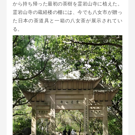
から持ち帰った最初の茶樹を霊岩山寺に植えた。
霊岩山寺の蔵経楼の棚には、今でも八女市が贈っ
た日本の茶道具と一箱の八女茶が展示されてい
る。