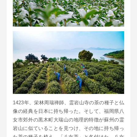
1423年、栄林周瑞禅師、霊岩山寺の茶の種子と仏
像の経典を日本に持ち帰った。そして、福岡県八
女市郊外の黒木町大瑞山の地理的特徴が蘇州の霊
岩山に似ていることを見つけ、その地に持ち帰っ
た茶の種子を植え、「八女茶」と名付けた。八女