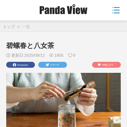
トップ
>
一覧
碧螺春と八女茶
更新日:2025/08/12
1805
0