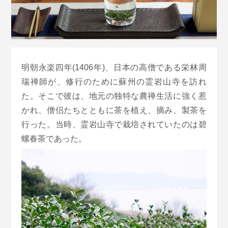
明朝永楽四年(1406年)、日本の高僧である栄林周
瑞禅師が、修行のために蘇州の霊岩山寺を訪れ
た。そこで彼は、地元の独特な農禅生活に強く惹
かれ、僧侣たちとともに茶を植え、摘み、製茶を
行った。当時、霊岩山寺で栽培されていたのは碧
螺春茶であった。