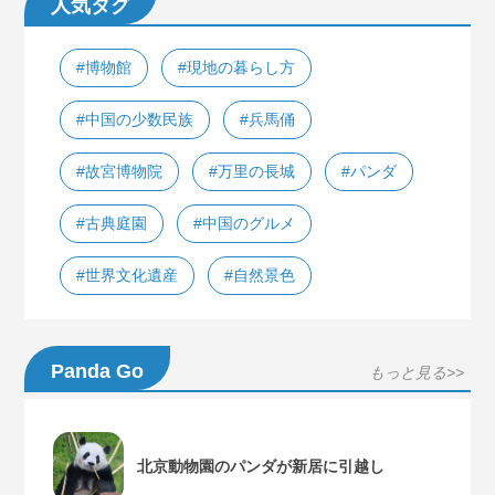
人気タグ
#博物館
#現地の暮らし方
#中国の少数民族
#兵馬俑
#故宮博物院
#万里の長城
#パンダ
#古典庭園
#中国のグルメ
#世界文化遺産
#自然景色
Panda Go
もっと見る>>
北京動物園のパンダが新居に引越し