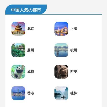
中国人気の都市
北京
上海
蘇州
杭州
成都
西安
香港
桂林