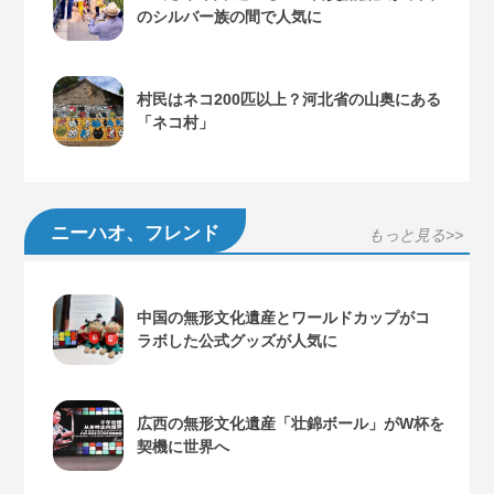
のシルバー族の間で人気に
村民はネコ200匹以上？河北省の山奥にある
「ネコ村」
ニーハオ、フレンド
もっと見る>>
中国の無形文化遺産とワールドカップがコ
ラボした公式グッズが人気に
広西の無形文化遺産「壮錦ボール」がW杯を
契機に世界へ