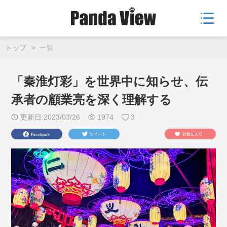
トップ
>
一覧
「秦淮灯彩」を世界中に知らせ、伝
承者の顧業亮を深く理解する
更新日:2023/03/26
1974
3