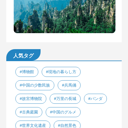
人気タグ
#博物館
#現地の暮らし方
#中国の少数民族
#兵馬俑
#故宮博物院
#万里の長城
#パンダ
#古典庭園
#中国のグルメ
#世界文化遺産
#自然景色