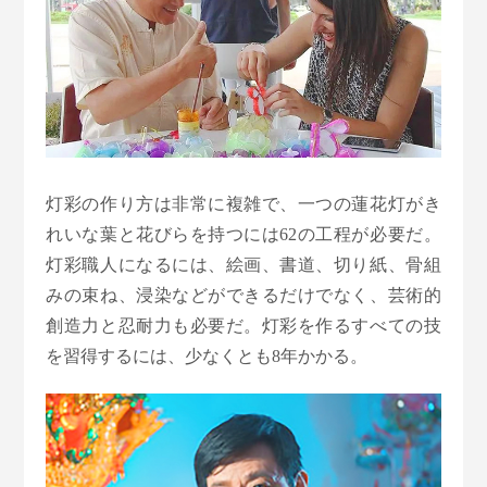
灯彩の作り方は非常に複雑で、一つの蓮花灯がき
れいな葉と花びらを持つには62の工程が必要だ。
灯彩職人になるには、絵画、書道、切り紙、骨組
みの束ね、浸染などができるだけでなく、芸術的
創造力と忍耐力も必要だ。灯彩を作るすべての技
を習得するには、少なくとも8年かかる。