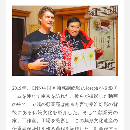
2019年、CNN中国区商務副総監のJosephが撮影チ
ームを連れて南京を訪れた。彼らが撮影した動画
の中で、57歳の顧業亮は南京方言で秦淮灯彩の背
後にある伝統文化を紹介した。そして顧業亮の
家、工作室、工場を撮影し、この無形文化遺産の
伝承者が花灯を作る過程を記録した。動画がアッ