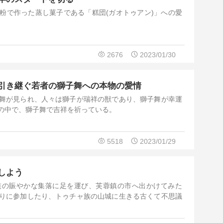
粉で作った蒸し菓子である「糕団(ガオトゥアン)」への愛
2676
2023/01/30
引き継ぐ若者の獅子舞への本物の愛情
舞が見られ、人々は獅子が瑞祥の獣であり、獅子舞が幸運
の中で、獅子舞で吉祥を祈っている。
5518
2023/01/29
しよう
族の賑やかな集落に足を運び、芙蓉鎮の市へ出かけてみた
りに参加したり、トゥチャ族の山城に生きる古くて不思議