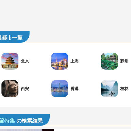
気都市一覧
北京
上海
蘇州
西安
香港
桂林
春節特集
の検索結果