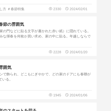
し方
＃春節特集
2330
2024/02/01
春節の雰囲気
家の門などに貼る文字が書かれた赤い紙）に隠れている。
みな揮春を何枚か買い求め、家の中に貼る。年越しならで
2228
2024/01/20
雰囲気
ンで飾られ、どこもにぎやかで、どの家のドアにも春聯が
ている。
1945
2024/01/06
年のスタートを切る