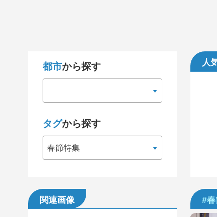
人
都市
から探す
タグ
から探す
春節特集
関連画像
#