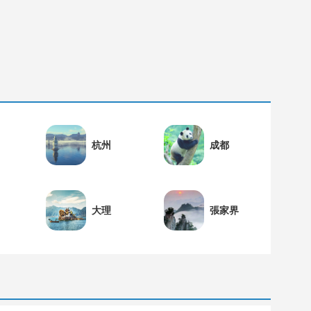
杭州
成都
大理
張家界