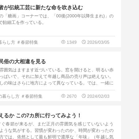
者が伝統工芸に新たな命を吹き込む
「糖画」コーナーでは、「00後(2000年以降生まれ)」の
で飴細工を作っている。
暮らし方
＃春節特集
1349
2026/03/05
民俗の大相違を見る
雰囲気はますます近づいている。窓を開けると、明るい赤
っぱいで、それに加えて年越し商品の売り声は絶えない。
しの味はさらに地方によって異なっている。では、一緒に
の暮らし方
＃春節特集
2670
2024/02/03
えるか この7カ所に行ってみよう！
すぐ春節が来るが、まだ正月の雰囲気を感じていないよう
ような気がする。習慣が変わったのか、時間が変わったの
方では、依然として最も鮮明で濃厚な「年味」（年越し気