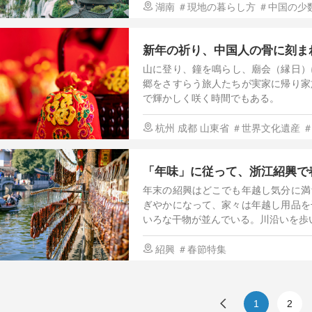
湖南
＃現地の暮らし方
＃中国の少
新年の祈り、中国人の骨に刻ま
山に登り、鐘を鳴らし、廟会（縁日）
郷をさすらう旅人たちが実家に帰り家
で輝かしく咲く時間でもある。
杭州
成都
山東省
＃世界文化遺産
「年味」に従って、浙江紹興で
年末の紹興はどこでも年越し気分に満
ぎやかになって、家々は年越し用品を
いろな干物が並んでいる。川沿いを歩
紹興
＃春節特集
1
2