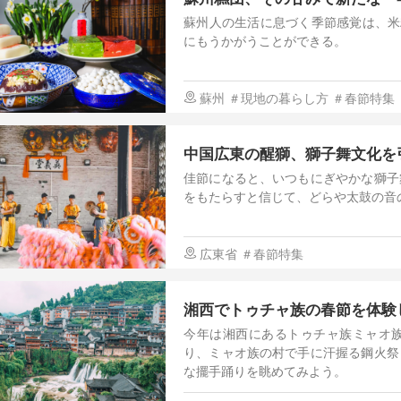
蘇州人の生活に息づく季節感覚は、米
にもうかがうことができる。
蘇州
＃現地の暮らし方
＃春節特集
中国広東の醒獅、獅子舞文化を
佳節になると、いつもにぎやかな獅子
をもたらすと信じて、どらや太鼓の音
広東省
＃春節特集
湘西でトゥチャ族の春節を体験
今年は湘西にあるトゥチャ族ミャオ
り、ミャオ族の村で手に汗握る鋼火祭
な擺手踊りを眺めてみよう。