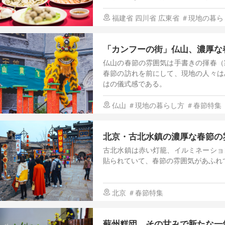
分）を持っている。
福建省
四川省
広東省
＃現地の暮ら
「カンフーの街」仏山、濃厚な
仏山の春節の雰囲気は手書きの揮春（
春節の訪れを前にして、現地の人々は
はの儀式感である。
仏山
＃現地の暮らし方
＃春節特集
北京・古北水鎮の濃厚な春節の
古北水鎮は赤い灯籠、イルミネーショ
貼られていて、春節の雰囲気があふれ
北京
＃春節特集
蘇州糕団、その甘みで新たな一