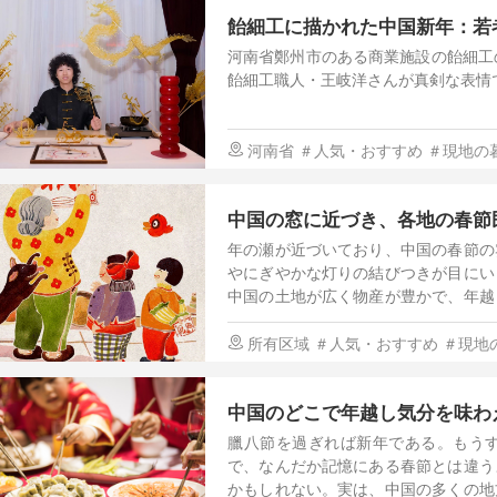
飴細工に描かれた中国新年：若
河南省鄭州市のある商業施設の飴細工の
飴細工職人・王岐洋さんが真剣な表情
河南省
＃人気・おすすめ
＃現地の
中国の窓に近づき、各地の春節
年の瀬が近づいており、中国の春節の
やにぎやかな灯りの結びつきが目にい
中国の土地が広く物産が豊かで、年越
見てみよう！
所有区域
＃人気・おすすめ
＃現地
中国のどこで年越し気分を味わ
臘八節を過ぎれば新年である。もう
で、なんだか記憶にある春節とは違う
かもしれない。実は、中国の多くの地