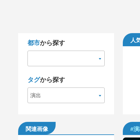
人
都市
から探す
タグ
から探す
演出
関連画像
#演