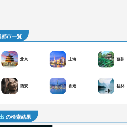
気都市一覧
北京
上海
蘇州
西安
香港
桂林
出
の検索結果