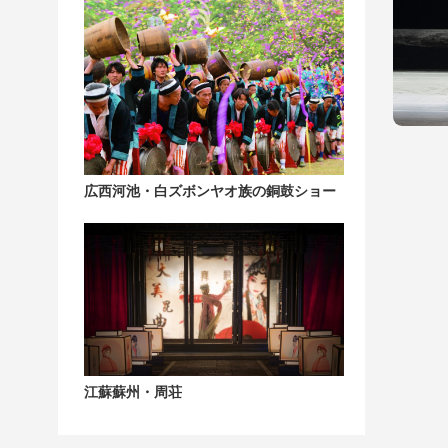
広西河池・白ズボンヤオ族の銅鼓ショー
江蘇蘇州・周荘