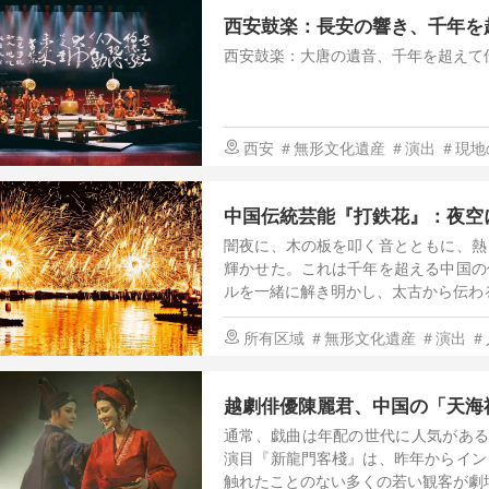
西安鼓楽：長安の響き、千年を超
西安鼓楽：大唐の遺音、千年を超えて
西安
＃無形文化遺産
＃演出
＃現地
中国伝統芸能『打鉄花』：夜空
闇夜に、木の板を叩く音とともに、熱
輝かせた。これは千年を超える中国の
ルを一緒に解き明かし、太古から伝わ
所有区域
＃無形文化遺産
＃演出
＃
越劇俳優陳麗君、中国の「天海
通常、戯曲は年配の世代に人気がある
演目『新龍門客棧』は、昨年からイン
触れたことのない多くの若い観客が劇