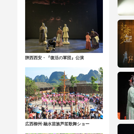
陝西西安・『復活の軍団』公演
広西柳州·融水苗族芦笙歌舞ショー