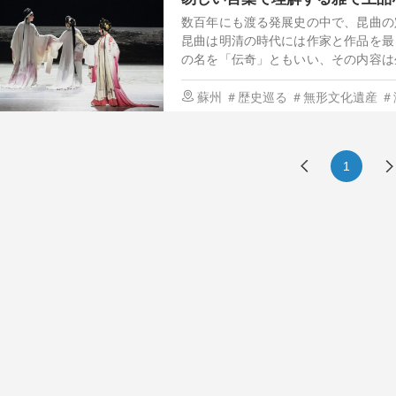
数百年にも渡る発展史の中で、昆曲の
昆曲は明清の時代には作家と作品を最
の名を「伝奇」ともいい、その内容は
ますことなく見せつける。昆曲は中
フ）、「做」（振り付け）、「打」（
蘇州
＃歴史巡る
＃無形文化遺産
＃
セリフは上品で、振り付けや歌声は柔
動きや憂い喜びに、江南の美しさが溢
1