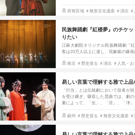
所有区域
＃無形文化遺産
＃演出
＃
民族舞踊劇『紅楼夢』のチケッ
りたい
江蘇大劇院オリジナル民族舞踊劇『紅楼
客は20万人以上に達し、現象級の爆
り、古今を貫く精神的な宝物でもある
南京
＃歴史巡る
＃演出
＃人気・お
易しい言葉で理解する雅で上品
「行当」とは伝統劇において役者が担
を受け継ぎ、吸収した昆曲では、劇の
素によって、「生」、「旦」、「浄」
それぞれ異なるセリフ回し、表現方
る。
蘇州
＃歴史巡る
＃無形文化遺産
＃
易しい言葉で理解する雅で上品