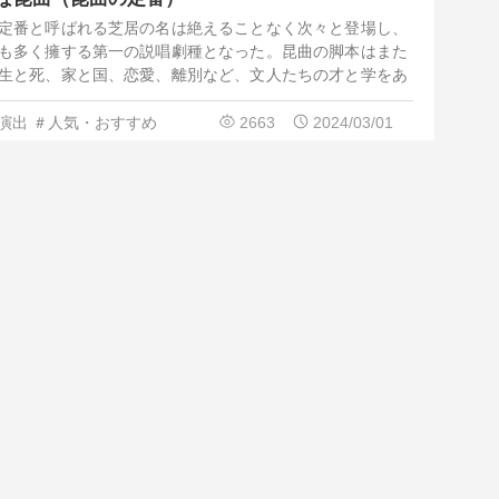
定番と呼ばれる芝居の名は絶えることなく次々と登場し、
も多く擁する第一の説唱劇種となった。昆曲の脚本はまた
生と死、家と国、恋愛、離別など、文人たちの才と学をあ
国伝統劇の基本的技能である「唱」（歌）、「念」（セリ
殺陣）と舞踏や武術とをみごとに融合させた。その歌詞や
演出
＃人気・おすすめ
2663
2024/03/01
らかく、演技は緻密である。役者が見せるひとつひとつの
れている。