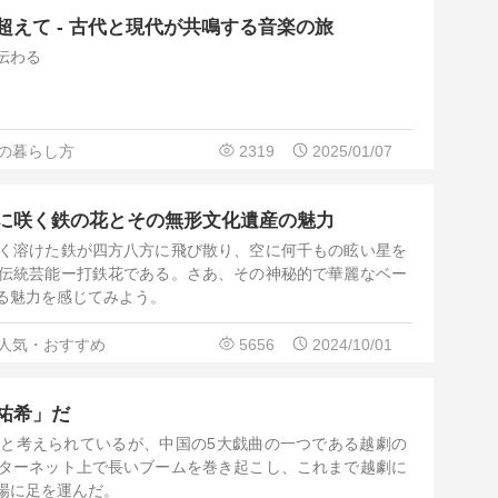
えて - 古代と現代が共鳴する音楽の旅
伝わる
の暮らし方
2319
2025/01/07
に咲く鉄の花とその無形文化遺産の魅力
く溶けた鉄が四方八方に飛び散り、空に何千もの眩い星を
伝統芸能ー打鉄花である。さあ、その神秘的で華麗なベー
る魅力を感じてみよう。
人気・おすすめ
5656
2024/10/01
祐希」だ
と考えられているが、中国の5大戯曲の一つである越劇の
ターネット上で長いブームを巻き起こし、これまで越劇に
場に足を運んだ。