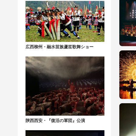
広西柳州・融水苗族蘆笙歌舞ショー
陝西西安・『復活の軍団』公演