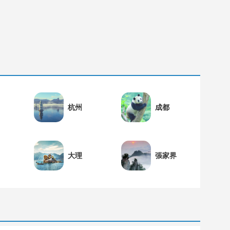
杭州
成都
大理
張家界