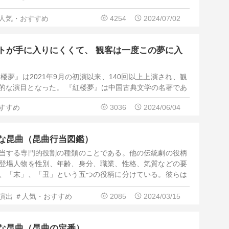
人気・おすすめ
4254
2024/07/02
トが手に入りにくくて、 観客は一度この夢に入
夢』は2021年9月の初演以来、140回以上上演され、観
発的な演目となった。 『紅楼夢』は中国古典文学の名著であ
ため、その改編は注目されるに違いない。
すすめ
3036
2024/06/04
な昆曲（昆曲行当図鑑）
当する専門的役割の種類のことである。他の伝統劇の役柄
登場人物を性別、年齢、身分、職業、性格、気質などの要
、「末」、「丑」という五つの役柄に分けている。彼らは
法を専門的に学んでおり、化粧や衣服などもそれぞれ異な
演出
＃人気・おすすめ
2085
2024/03/15
な昆曲（昆曲の定番）