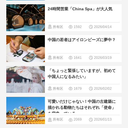
すすめ
＃
域
＃無形
24時間営業「China Spa」が大人気
現地の暮ら
文化遺産
し方
所有区
1592
2026/04/14
域
＃温泉
中国の若者はアイロンビーズに夢中？
＃人気・お
すすめ
＃
所有区
1641
2026/03/19
現地の暮ら
域
＃現地
「ちょっと緊張していますが、初めて
し方
の暮らし方
中国人になるみたい」
所有区
1679
2026/02/02
域
＃歴史
可愛いだけじゃない！中国の古建築に
巡る
＃人
描かれる動物たちはそれぞれ「使命」
を背負っている
気・おすす
所有区
2069
2026/01/13
め
＃現地