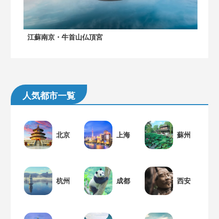
江蘇南京・牛首山仏頂宮
人気都市一覧
北京
上海
蘇州
杭州
成都
西安