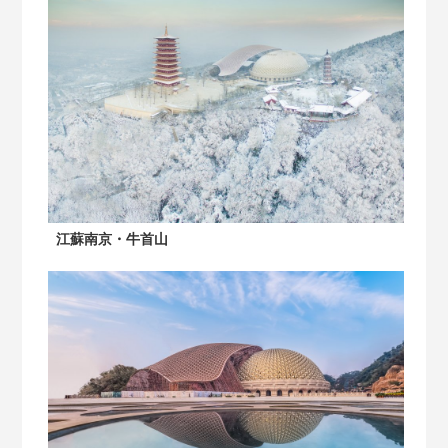
江蘇南京・牛首山