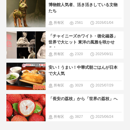
域
＃歴史
博物館人気者、活き活きしている文物
の暮らし方
巡る
＃人
たち
気・おすす
所有区
2561
2026/01/04
め
＃世界
域
＃歴史
「チャイニーズホワイト・徳化磁器」
文化遺産
巡る
＃博
世界で大ヒット 東洋の風雅を咲かせ
る！
物館
＃人
所有区
2320
2025/09/11
気・おすす
域
＃無形
安い！うまい！中華式朝ごはんが日本
め
文化遺産
で大人気
＃人気・お
所有区
3029
2025/07/29
すすめ
＃
域
＃中国
「長安の荔枝」から「世界の荔枝」へ
現地の暮ら
のグルメ
し方
＃日中文化
所有区
3827
2025/06/24
交流
＃現
域
＃中国