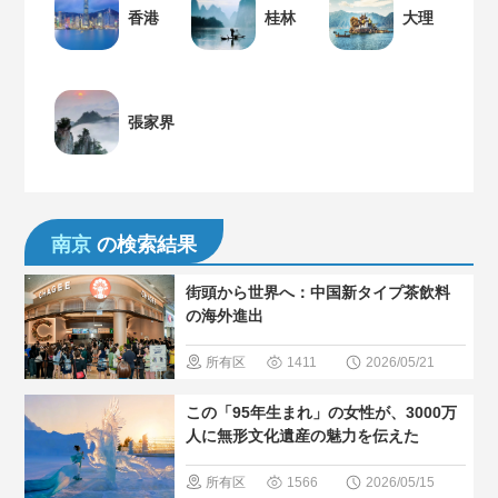
香港
桂林
大理
張家界
南京
の検索結果
街頭から世界へ：中国新タイプ茶飲料
の海外進出
所有区
1411
2026/05/21
域
＃中国
この「95年生まれ」の女性が、3000万
のグルメ
人に無形文化遺産の魅力を伝えた
＃人気・お
所有区
1566
2026/05/15