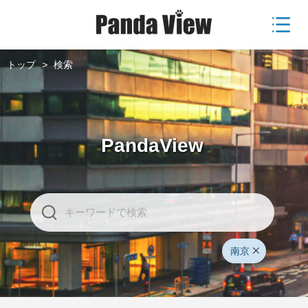
トップ
>
検索
PandaView
南京