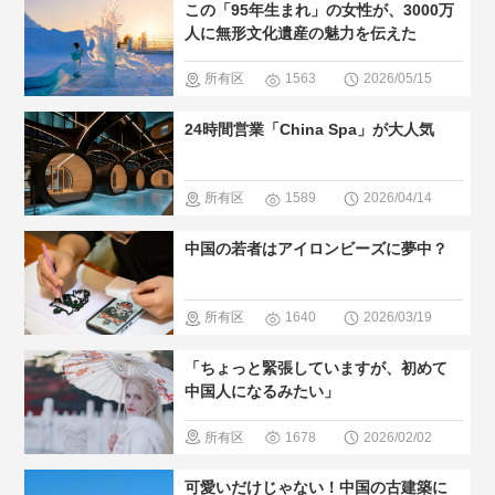
この「95年生まれ」の女性が、3000万
のグルメ
人に無形文化遺産の魅力を伝えた
＃人気・お
所有区
1563
2026/05/15
すすめ
＃
域
＃無形
24時間営業「China Spa」が大人気
現地の暮ら
文化遺産
し方
所有区
1589
2026/04/14
域
＃温泉
中国の若者はアイロンビーズに夢中？
＃人気・お
すすめ
＃
所有区
1640
2026/03/19
現地の暮ら
域
＃現地
「ちょっと緊張していますが、初めて
し方
の暮らし方
中国人になるみたい」
所有区
1678
2026/02/02
域
＃歴史
可愛いだけじゃない！中国の古建築に