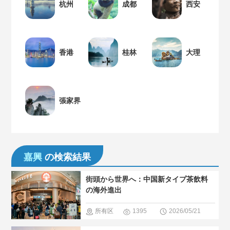
杭州
成都
西安
香港
桂林
大理
張家界
嘉興
の検索結果
街頭から世界へ：中国新タイプ茶飲料
の海外進出
所有区
1395
2026/05/21
域
＃中国