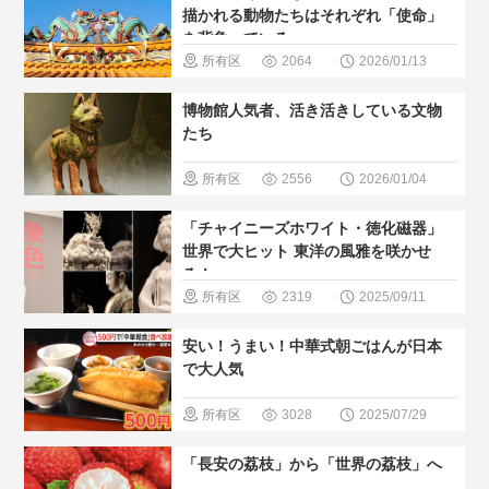
巡る
＃人
描かれる動物たちはそれぞれ「使命」
を背負っている
気・おすす
所有区
2064
2026/01/13
め
＃現地
域
＃歴史
博物館人気者、活き活きしている文物
の暮らし方
巡る
＃人
たち
気・おすす
所有区
2556
2026/01/04
め
＃世界
域
＃歴史
「チャイニーズホワイト・徳化磁器」
文化遺産
巡る
＃博
世界で大ヒット 東洋の風雅を咲かせ
る！
物館
＃人
所有区
2319
2025/09/11
気・おすす
域
＃無形
安い！うまい！中華式朝ごはんが日本
め
文化遺産
で大人気
＃人気・お
所有区
3028
2025/07/29
すすめ
＃
域
＃中国
「長安の荔枝」から「世界の荔枝」へ
現地の暮ら
のグルメ