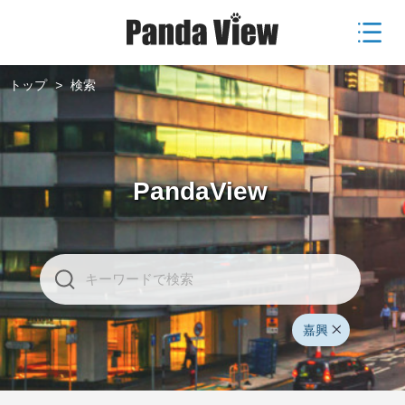
トップ
>
検索
PandaView
嘉興