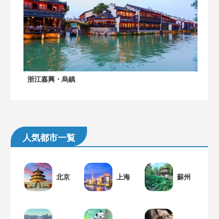
浙江嘉興・烏鎮
人気都市一覧
北京
上海
蘇州