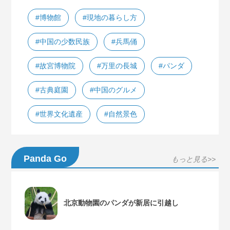
#博物館
#現地の暮らし方
#中国の少数民族
#兵馬俑
#故宮博物院
#万里の長城
#パンダ
#古典庭園
#中国のグルメ
#世界文化遺産
#自然景色
Panda Go
もっと見る>>
北京動物園のパンダが新居に引越し