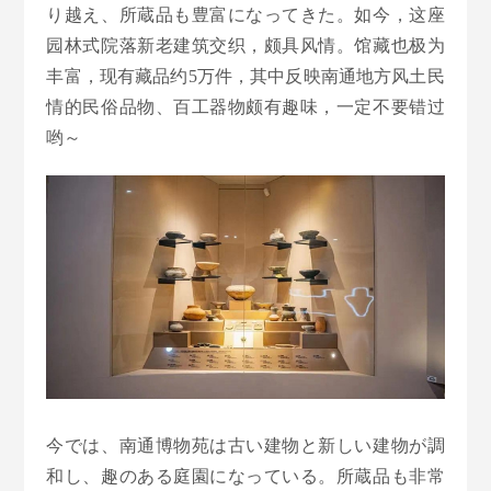
り越え、所蔵品も豊富になってきた。如今，这座
园林式院落新老建筑交织，颇具风情。馆藏也极为
丰富，现有藏品约5万件，其中反映南通地方风土民
情的民俗品物、百工器物颇有趣味，一定不要错过
哟～
今では、南通博物苑は古い建物と新しい建物が調
和し、趣のある庭園になっている。所蔵品も非常