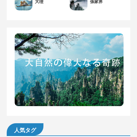
大理
張家界
人気タグ