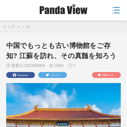
トップ
>
一覧
中国でもっとも古い博物館をご存
知? 江蘇を訪れ、その真髄を知ろう
更新日:2023/09/04
2560
7