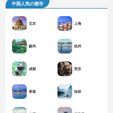
中国人気の都市
北京
上海
蘇州
杭州
成都
西安
香港
桂林