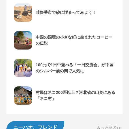
吐魯番市で砂に埋まってみよう！
中国の国境の小さな町に生まれたコーヒー
の伝説
100元で1日中遊べる「一日交流会」が中国
のシルバー族の間で人気に
村民はネコ200匹以上？河北省の山奥にある
「ネコ村」
ニーハオ、フレンド
もっと見る>>