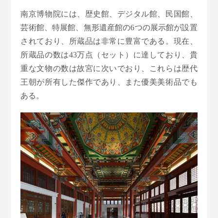
南京博物院には、歴史館、デジタル館、民国館、
芸術館、特展館、無形遺産館の6つの展示館が設置
されており、所蔵品は非常に豊富である。現在、
所蔵品の数は43万点（セット）に達しており、貴
重な文物の数は故宮に次いでおり、これらは歴代
王朝が所有した傑作であり、また優美美術品でも
ある。