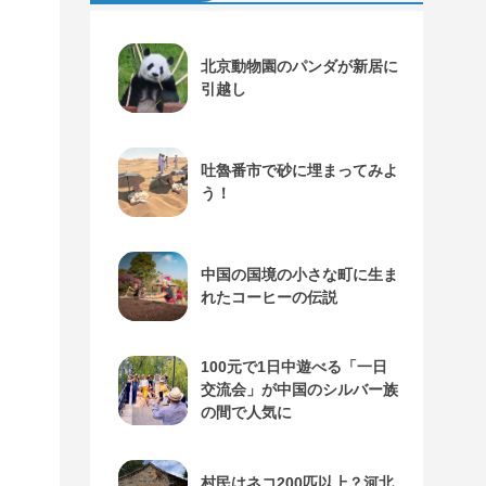
北京動物園のパンダが新居に
引越し
吐魯番市で砂に埋まってみよ
う！
中国の国境の小さな町に生ま
れたコーヒーの伝説
100元で1日中遊べる「一日
交流会」が中国のシルバー族
の間で人気に
村民はネコ200匹以上？河北