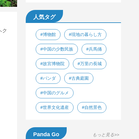
人気タグ
ヘク
#博物館
#現地の暮らし方
#中国の少数民族
#兵馬俑
#故宮博物院
#万里の長城
#パンダ
#古典庭園
#中国のグルメ
#世界文化遺産
#自然景色
Panda Go
もっと見る>>