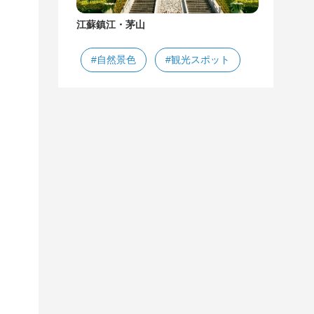
江蘇鎮江・茅山
#自然景色
#観光スポット