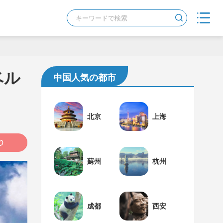
ベル
中国人気の都市
北京
上海
蘇州
杭州
成都
西安