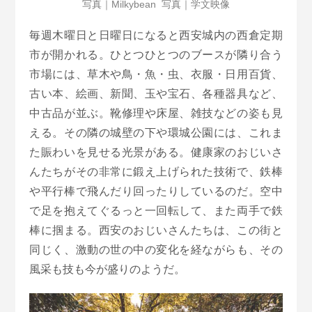
写真｜Milkybean 写真｜学文映像
毎週木曜日と日曜日になると西安城内の西倉定期
市が開かれる。ひとつひとつのブースが隣り合う
市場には、草木や鳥・魚・虫、衣服・日用百貨、
古い本、絵画、新聞、玉や宝石、各種器具など、
中古品が並ぶ。靴修理や床屋、雑技などの姿も見
える。その隣の城壁の下や環城公園には、これま
た賑わいを見せる光景がある。健康家のおじいさ
んたちがその非常に鍛え上げられた技術で、鉄棒
や平行棒で飛んだり回ったりしているのだ。空中
で足を抱えてぐるっと一回転して、また両手で鉄
棒に掴まる。西安のおじいさんたちは、この街と
同じく、激動の世の中の変化を経ながらも、その
風采も技も今が盛りのようだ。