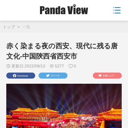
トップ
>
一覧
赤く染まる夜の西安、現代に残る唐
文化-中国陝西省西安市
更新日:2022/09/13
5277
0