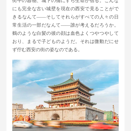
街中の器物、城下の俑にすら生命が宿る。こんな
にも完全な古い城壁を現在の西安で見ることがで
きるなんて――そしてそれらがすべての人々の日
常生活の一部だなんて――誰が考えるだろうか。
鶴のような白髪の彼の顔は血色よくつやつやして
おり、まるで子どものようだ。それは微動だにせ
ず佇む西安の街の姿なのである。