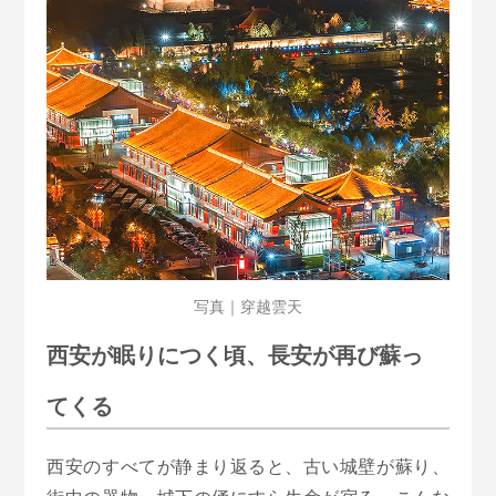
写真｜穿越雲天
西安が眠りにつく頃、長安が再び蘇っ
てくる
西安のすべてが静まり返ると、古い城壁が蘇り、