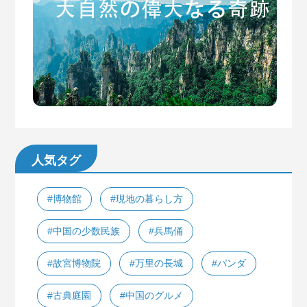
人気タグ
#博物館
#現地の暮らし方
#中国の少数民族
#兵馬俑
#故宮博物院
#万里の長城
#パンダ
#古典庭園
#中国のグルメ