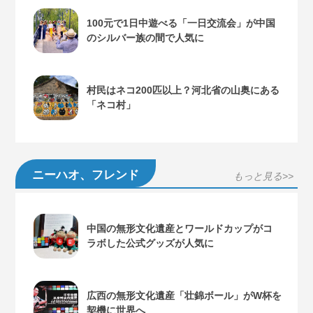
100元で1日中遊べる「一日交流会」が中国
のシルバー族の間で人気に
村民はネコ200匹以上？河北省の山奥にある
「ネコ村」
ニーハオ、フレンド
もっと見る>>
中国の無形文化遺産とワールドカップがコ
ラボした公式グッズが人気に
広西の無形文化遺産「壮錦ボール」がW杯を
契機に世界へ