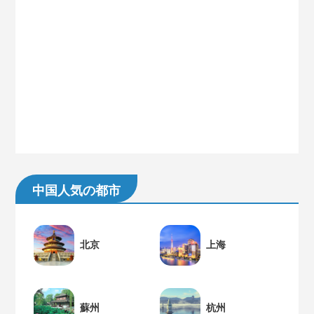
中国人気の都市
北京
上海
蘇州
杭州