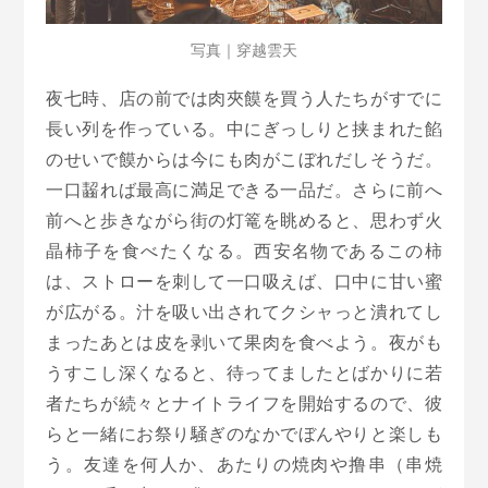
写真｜穿越雲天
夜七時、店の前では肉夾饃を買う人たちがすでに
長い列を作っている。中にぎっしりと挟まれた餡
のせいで饃からは今にも肉がこぼれだしそうだ。
一口齧れば最高に満足できる一品だ。さらに前へ
前へと歩きながら街の灯篭を眺めると、思わず火
晶柿子を食べたくなる。西安名物であるこの柿
は、ストローを刺して一口吸えば、口中に甘い蜜
が広がる。汁を吸い出されてクシャっと潰れてし
まったあとは皮を剥いて果肉を食べよう。夜がも
うすこし深くなると、待ってましたとばかりに若
者たちが続々とナイトライフを開始するので、彼
らと一緒にお祭り騒ぎのなかでぼんやりと楽しも
う。友達を何人か、あたりの焼肉や撸串（串焼