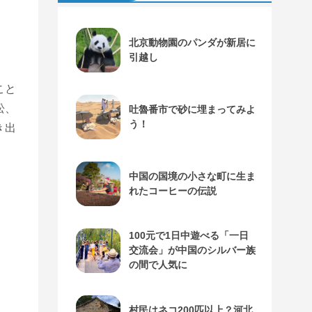
北京動物園のパンダが新居に
引越し
こと
松、
吐魯番市で砂に埋まってみよ
う！
き出
中国の国境の小さな町に生ま
れたコーヒーの伝説
100元で1日中遊べる「一日
交流会」が中国のシルバー族
の間で人気に
村民はネコ200匹以上？河北