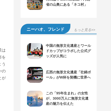
省の山奥にある「ネコ村」
ニーハオ、フレンド
もっと見る>>
中国の無形文化遺産とワール
景は
ドカップがコラボした公式グ
ッズが人気に
形を
よう
かの
広西の無形文化遺産「壮錦ボ
ール」がW杯を契機に世界へ
とが
この「95年生まれ」の女性
が、3000万人に無形文化遺
産の魅力を伝えた