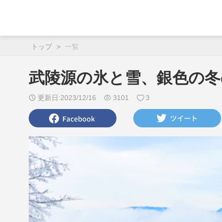
トップ
>
一覧
武陵源の氷と雪、銀色の冬
更新日:2023/12/16
3101
3