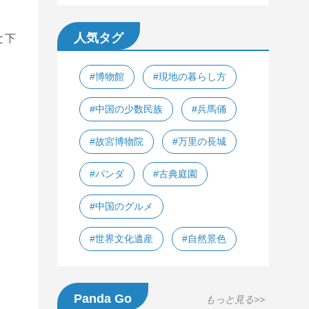
人気タグ
と下
#博物館
#現地の暮らし方
#中国の少数民族
#兵馬俑
#故宮博物院
#万里の長城
#パンダ
#古典庭園
#中国のグルメ
#世界文化遺産
#自然景色
Panda Go
もっと見る>>