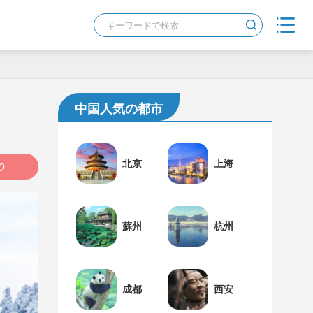
中国人気の都市
北京
上海
蘇州
杭州
成都
西安