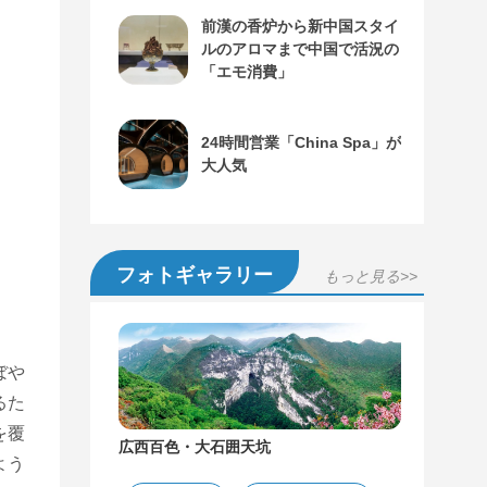
前漢の香炉から新中国スタイ
ルのアロマまで中国で活況の
「エモ消費」
24時間営業「China Spa」が
大人気
フォトギャラリー
もっと見る>>
ぼや
るた
を覆
広西百色・大石囲天坑
よう