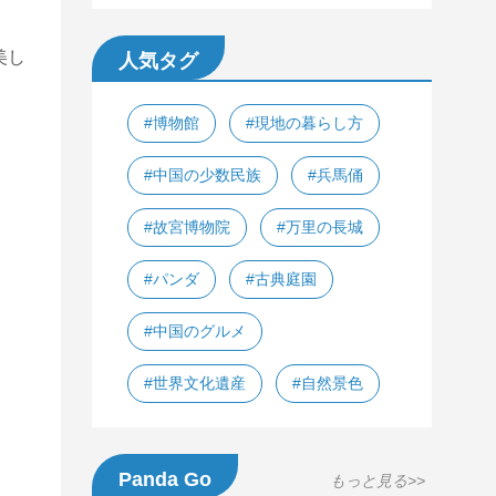
美し
人気タグ
#博物館
#現地の暮らし方
#中国の少数民族
#兵馬俑
#故宮博物院
#万里の長城
#パンダ
#古典庭園
#中国のグルメ
#世界文化遺産
#自然景色
Panda Go
もっと見る>>