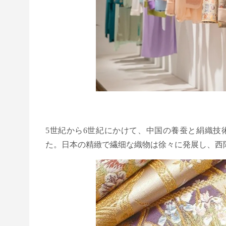
5世紀から6世紀にかけて、中国の養蚕と絹織技
た。日本の精緻で繊细な織物は徐々に発展し、西