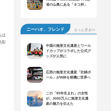
省の山奥にある「ネコ村」
ニーハオ、フレンド
もっと見る>>
るほ
色彩
中国の無形文化遺産とワール
ドカップがコラボした公式グ
ッズが人気に
広西の無形文化遺産「壮錦ボ
ール」がW杯を契機に世界へ
この「95年生まれ」の女性
が、3000万人に無形文化遺
産の魅力を伝えた