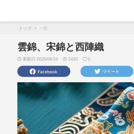
トップ
>
一覧
雲錦、宋錦と西陣織
更新日:2025/06/10
2432
0