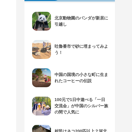
北京動物園のパンダが新居に
引越し
吐魯番市で砂に埋まってみよ
う！
中国の国境の小さな町に生ま
れたコーヒーの伝説
100元で1日中遊べる「一日
交流会」が中国のシルバー族
の間で人気に
村民はネコ200匹以上？河北