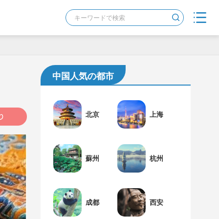
中国人気の都市
北京
上海
蘇州
杭州
成都
西安