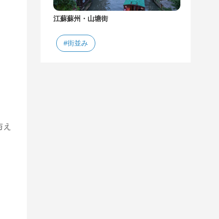
江蘇蘇州・山塘街
#街並み
与え