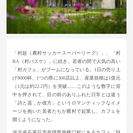
「村超（農村サッカースーパーリーグ）」、「村
BA（村バスケ）」に続き、若者の間で人気の高い
「村カフェ」がブームになっている。1日の売り上
げ8000杯、1つの県に300店以上、産業規模は1億元
（1元は約22.2円）を突破……このような数字に背
中を押されて、目の前のありふれた日常とは違う
「詩と遥，か彼方」というロマンティックなイメ
ージを抱いた若者たちが農村で起業し、カフェを
開くようになった。
河北省石家荘市井陘県南横口村にあるカフェ「財