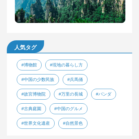
人気タグ
#博物館
#現地の暮らし方
#中国の少数民族
#兵馬俑
#故宮博物院
#万里の長城
#パンダ
#古典庭園
#中国のグルメ
#世界文化遺産
#自然景色