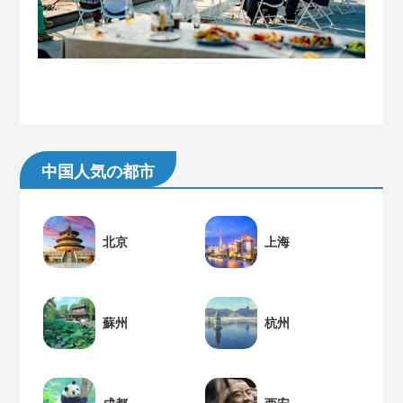
中国人気の都市
北京
上海
蘇州
杭州