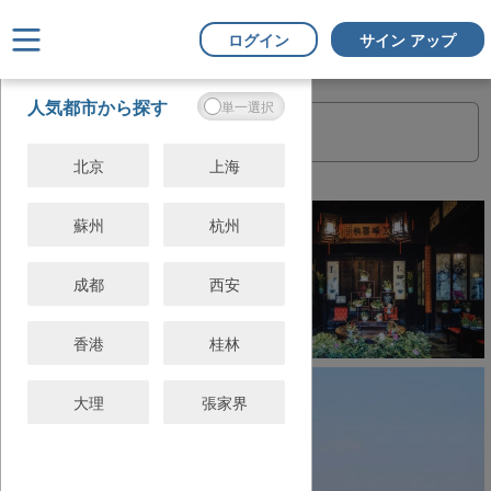
ログイン
サイン アップ
フ
すべてクリ
人気都市から探す
ィ
ア
ル
タ
北京
上海
ー
蘇州
杭州
成都
西安
香港
桂林
大理
張家界