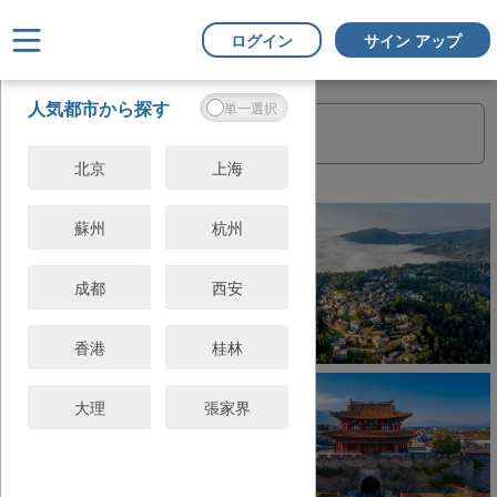
ログイン
サイン アップ
フ
すべてクリ
人気都市から探す
ィ
ア
ル
タ
北京
上海
ー
蘇州
杭州
成都
西安
香港
桂林
大理
張家界