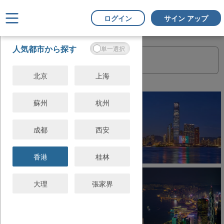
ログイン
サイン アップ
フ
すべてクリ
人気都市から探す
ィ
ア
ル
タ
北京
上海
ー
蘇州
杭州
成都
西安
香港
桂林
大理
張家界