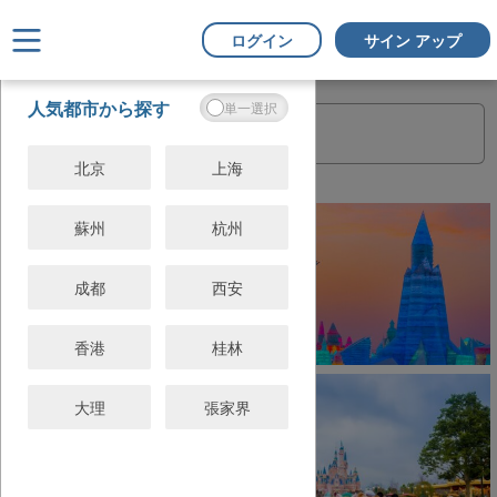
ログイン
サイン アップ
フ
すべてクリ
人気都市から探す
ィ
ア
ル
タ
北京
上海
ー
蘇州
杭州
成都
西安
香港
桂林
大理
張家界