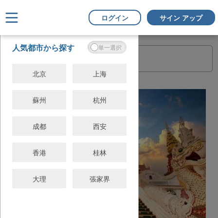
ログイン
サイン アップ
フ
すべてクリ
人気都市から探す
ィ
ア
ル
タ
北京
上海
ー
蘇州
杭州
成都
西安
香港
桂林
大理
張家界