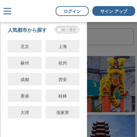
ログイン
サイン アップ
フ
すべてクリ
人気都市から探す
ィ
ア
ル
タ
北京
上海
ー
蘇州
杭州
成都
西安
香港
桂林
大理
張家界