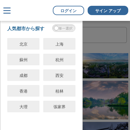
ログイン
サイン アップ
フ
すべてクリ
人気都市から探す
ィ
ア
ル
タ
北京
上海
ー
蘇州
杭州
成都
西安
香港
桂林
大理
張家界