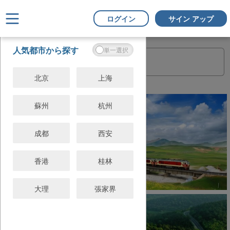
ログイン
サイン アップ
フ
すべてクリ
人気都市から探す
ィ
ア
ル
タ
北京
上海
ー
蘇州
杭州
成都
西安
香港
桂林
大理
張家界