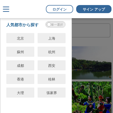
ログイン
サイン アップ
フ
すべてクリ
人気都市から探す
ィ
ア
ル
タ
北京
上海
ー
蘇州
杭州
成都
西安
香港
桂林
大理
張家界